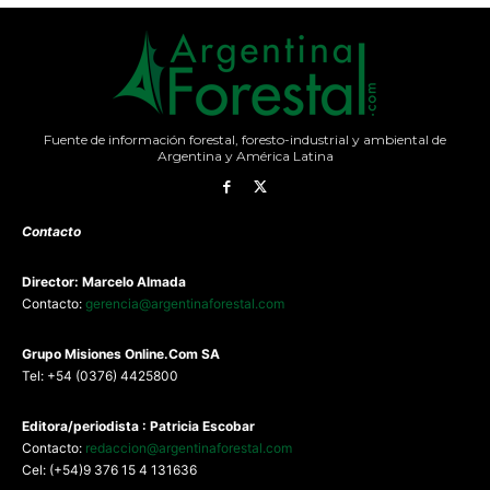
Fuente de información forestal, foresto-industrial y ambiental de
Argentina y América Latina
Contacto
Director: Marcelo Almada
Contacto:
gerencia@argentinaforestal.com
G
rupo Misiones
Online.Com
SA
Tel: +54 (0376) 4425800
Editora/periodista : Patricia Escobar
Contacto:
redaccion@argentinaforestal.com
Cel: (+54)9 376 15 4 131636