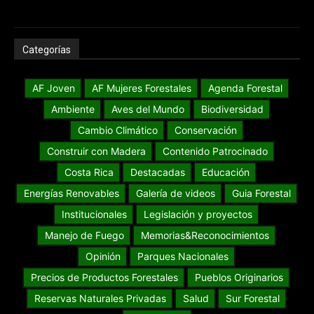
Categorías
AF Joven
AF Mujeres Forestales
Agenda Forestal
Ambiente
Aves del Mundo
Biodiversidad
Cambio Climático
Conservación
Construir con Madera
Contenido Patrocinado
Costa Rica
Destacadas
Educación
Energías Renovables
Galería de videos
Guia Forestal
Institucionales
Legislación y proyectos
Manejo de Fuego
Memorias&Reconocimientos
Opinión
Parques Nacionales
Precios de Productos Forestales
Pueblos Originarios
Reservas Naturales Privadas
Salud
Sur Forestal