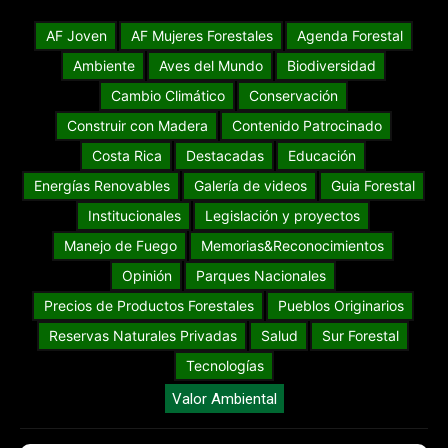
AF Joven
AF Mujeres Forestales
Agenda Forestal
Ambiente
Aves del Mundo
Biodiversidad
Cambio Climático
Conservación
Construir con Madera
Contenido Patrocinado
Costa Rica
Destacadas
Educación
Energías Renovables
Galería de videos
Guia Forestal
Institucionales
Legislación y proyectos
Manejo de Fuego
Memorias&Reconocimientos
Opinión
Parques Nacionales
Precios de Productos Forestales
Pueblos Originarios
Reservas Naturales Privadas
Salud
Sur Forestal
Tecnologías
Valor Ambiental