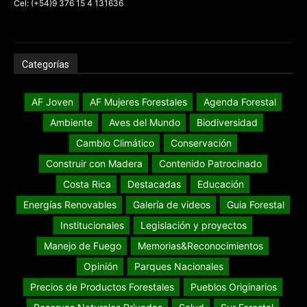
Cel: (+54)9 376 15 4 131636
Categorías
AF Joven
AF Mujeres Forestales
Agenda Forestal
Ambiente
Aves del Mundo
Biodiversidad
Cambio Climático
Conservación
Construir con Madera
Contenido Patrocinado
Costa Rica
Destacadas
Educación
Energías Renovables
Galería de videos
Guia Forestal
Institucionales
Legislación y proyectos
Manejo de Fuego
Memorias&Reconocimientos
Opinión
Parques Nacionales
Precios de Productos Forestales
Pueblos Originarios