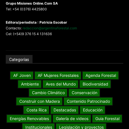
G
rupo Misiones
Online.Com
SA
Tel: +54 (0376) 4425800
Editora/periodista : Patricia Escobar
Contacto:
redaccion@argentinaforestal.com
Cel: (+54)9 376 15 4 131636
Categorías
AF Joven
AF Mujeres Forestales
Agenda Forestal
Ambiente
Aves del Mundo
Biodiversidad
Cambio Climático
Conservación
Construir con Madera
Contenido Patrocinado
Costa Rica
Destacadas
Educación
Energías Renovables
Galería de videos
Guia Forestal
Institucionales
Legislación y proyectos