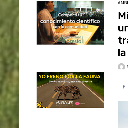
AMB
Mi
un
tr
la