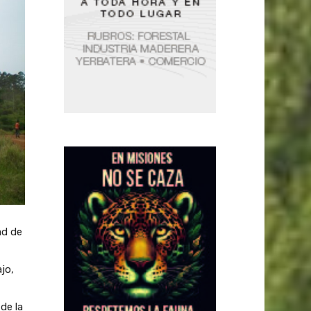
ad de
jo,
de la