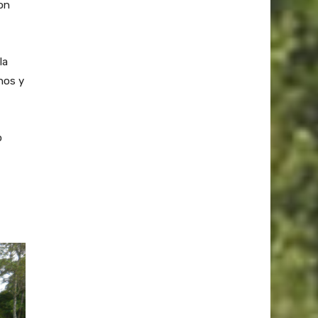
on
la
nos y
o