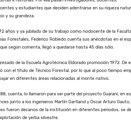
otas e historias. Por ella pasan investigadores, docentes,
entes y estudiantes que deciden adentrarse en su riqueza natura
cio y su grandeza.
2 años y ya jubilado de su trabajo como nodocente de la Facult
ias Forestales, Federico Robledo cuenta sus anécdotas en el es
 que según comenta, llegó a quedarse hasta 45 días sólo.
resado de la Escuela Agrotécnica Eldorado promoción 1972. De el
ió con el título de Técnico Forestal, por lo que al poco tiempo e
bajar en diferentes áreas relacionadas al monte nativo.
88, cuenta, lo llamaron para ser parte del proyecto Guaraní, en e
ces junto a los ingenieros Martín Gartland y Oscar Arturo Gauto,
es fueron decanos de la institución en diferentes periodos, se d
explotación de yerba silvestre.