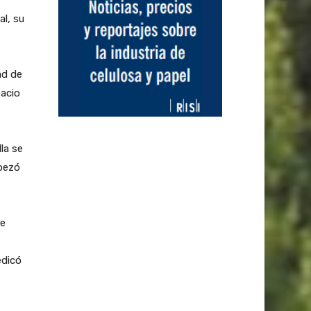
l, su
ad de
pacio
la se
mpezó
se
edicó