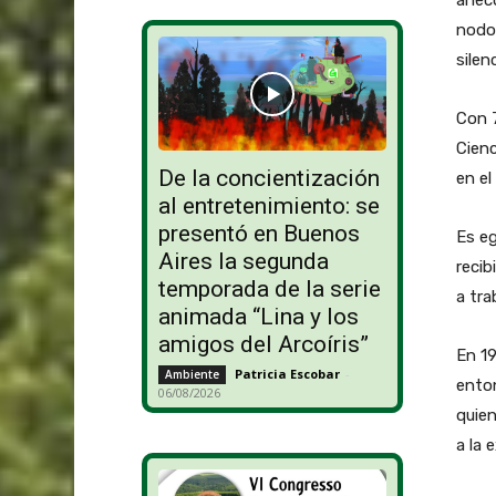
anécd
nodoc
silen
Con 7
Cienc
De la concientización
en el
al entretenimiento: se
presentó en Buenos
Es eg
Aires la segunda
recib
temporada de la serie
a tra
animada “Lina y los
amigos del Arcoíris”
En 19
Patricia Escobar
-
Ambiente
enton
06/08/2026
quien
a la 