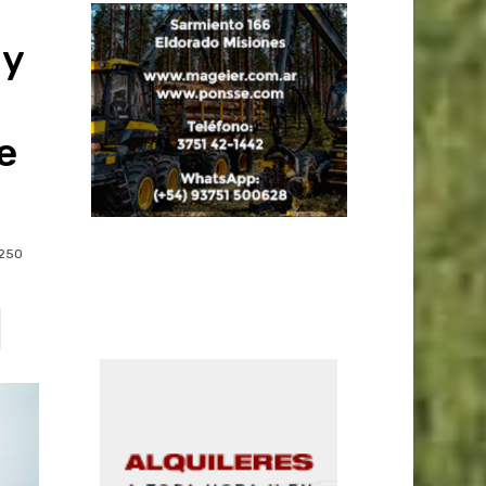
 y
e
250