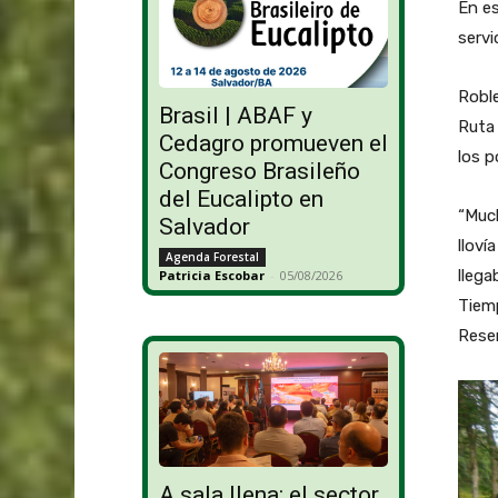
En es
servi
Roble
Brasil | ABAF y
Ruta 
Cedagro promueven el
los p
Congreso Brasileño
del Eucalipto en
“Muc
Salvador
lloví
Agenda Forestal
llega
Patricia Escobar
-
05/08/2026
Tiem
Reser
A sala llena: el sector