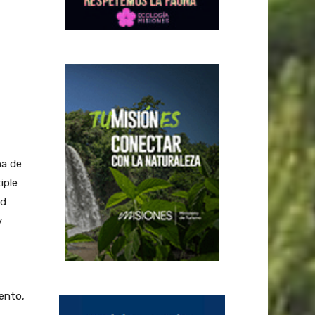
na de
iple
ad
y
iento,