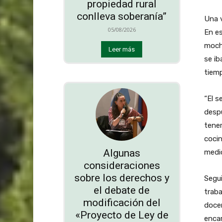
propiedad rural
conlleva soberanía”
Una v
05/08/2026
En es
mochi
Leer más
se ib
tiem
“El s
despu
tener
cocin
Algunas
medio
consideraciones
sobre los derechos y
Segui
el debate de
traba
modificación del
doce
«Proyecto de Ley de
encar