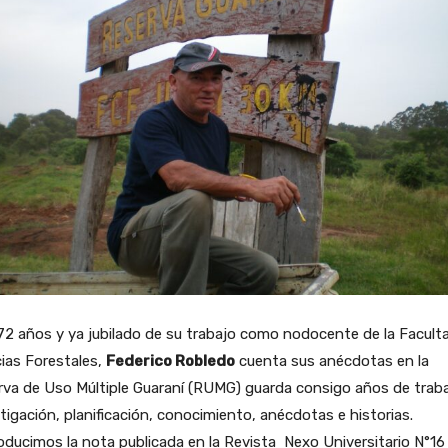
2 años y ya jubilado de su trabajo como nodocente de la Facult
ias Forestales,
Federico Robledo
cuenta sus anécdotas en la
va de Uso Múltiple Guaraní (RUMG) guarda consigo años de traba
tigación, planificación, conocimiento, anécdotas e historias.
ducimos la nota publicada en la Revista Nexo Universitario N°16 