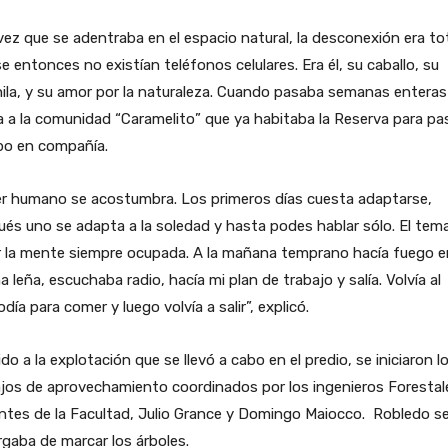
ez que se adentraba en el espacio natural, la desconexión era tot
e entonces no existían teléfonos celulares. Era él, su caballo, su
la, y su amor por la naturaleza. Cuando pasaba semanas enteras
a a la comunidad “Caramelito” que ya habitaba la Reserva para pa
po en compañía.
er humano se acostumbra. Los primeros días cuesta adaptarse,
és uno se adapta a la soledad y hasta podes hablar sólo. El tem
 la mente siempre ocupada. A la mañana temprano hacía fuego e
a leña, escuchaba radio, hacía mi plan de trabajo y salía. Volvía al
día para comer y luego volvía a salir”, explicó.
do a la explotación que se llevó a cabo en el predio, se iniciaron l
jos de aprovechamiento coordinados por los ingenieros Forestal
ntes de la Facultad, Julio Grance y Domingo Maiocco. Robledo s
gaba de marcar los árboles.