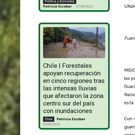
Política y Economía
UNaM
Patricia Escobar
-
07/08/2026
Fuen
Chile | Forestales
MISI
apoyan recuperación
las p
en cinco regiones tras
Guara
las intensas lluvias
Nacio
que afectaron la zona
centro sur del país
está 
con inundaciones
Con 4
Patricia Escobar
-
Chile
06/08/2026
guard