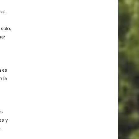
al.
 sólo,
sar
a es
n la
os
es y
e