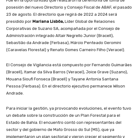
Fue en la oportunidad que realizaron la ceremonia de toma de
posesión del nuevo Directorio y Consejo Fiscal de ABAF, el pasado
23 de agosto. El directorio que regirá de 2022 a 2024 será
presidido por
Mariana Lisbôa,
Líder Global de Relaciones
Corporativas de Suzano SA, acompañada por el Consejo de
Administración integrado Altair Negrello Junior (Bracell),
Sebastião da Andrade (Ferbasa), Márcio Penteado Geromini
(Caravelas Florestal) y Renato Gomes Carneiro Filho (Veracel).
El Consejo de Vigilancia está compuesto por Fernando Guimarães
(Bracell), Itamar da Silva Barros (Veracel), Joice Grave (Suzano),
Mouana Sioufi Fonseca (Bracell) y Tayane Antonia Santana
Pessoa (Ferbasa). En el directorio ejecutivo permanece Wilson
Andrade.
Para iniciar la gestión, ya provocando evoluciones, el evento tuvo
un debate sobre la construcción de un Plan Forestal para el
Estado de Bahía. El encuentro contó con representantes del
sector y del gobierno de Mato Grosso do Sul (MS), que ya
implementaron un plan sectorial y vieron crecer el segmento y