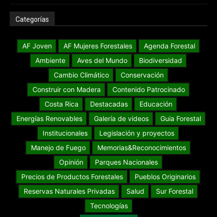
Categorías
AF Joven
AF Mujeres Forestales
Agenda Forestal
Ambiente
Aves del Mundo
Biodiversidad
Cambio Climático
Conservación
Construir con Madera
Contenido Patrocinado
Costa Rica
Destacadas
Educación
Energías Renovables
Galería de videos
Guia Forestal
Institucionales
Legislación y proyectos
Manejo de Fuego
Memorias&Reconocimientos
Opinión
Parques Nacionales
Precios de Productos Forestales
Pueblos Originarios
Reservas Naturales Privadas
Salud
Sur Forestal
Tecnologías