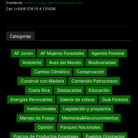
Contacto:
redaccion@argentinaforestal.com
Cel: (+54)9 376 15 4 131636
Categorías
AF Joven
AF Mujeres Forestales
Agenda Forestal
Ambiente
Aves del Mundo
Biodiversidad
Cambio Climático
Conservación
Construir con Madera
Contenido Patrocinado
Costa Rica
Destacadas
Educación
Energías Renovables
Galería de videos
Guia Forestal
Institucionales
Legislación y proyectos
Manejo de Fuego
Memorias&Reconocimientos
Opinión
Parques Nacionales
Precios de Productos Forestales
Pueblos Originarios