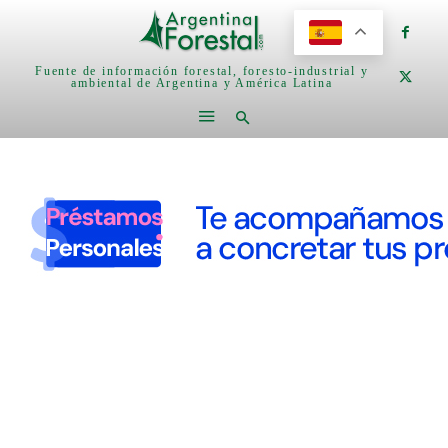
Fuente de información forestal, foresto-industrial y
ambiental de Argentina y América Latina