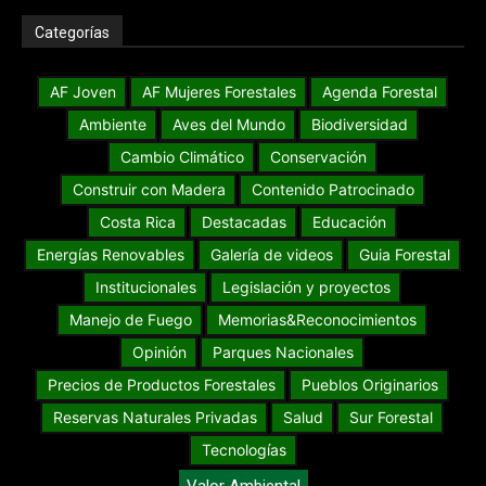
Categorías
AF Joven
AF Mujeres Forestales
Agenda Forestal
Ambiente
Aves del Mundo
Biodiversidad
Cambio Climático
Conservación
Construir con Madera
Contenido Patrocinado
Costa Rica
Destacadas
Educación
Energías Renovables
Galería de videos
Guia Forestal
Institucionales
Legislación y proyectos
Manejo de Fuego
Memorias&Reconocimientos
Opinión
Parques Nacionales
Precios de Productos Forestales
Pueblos Originarios
Reservas Naturales Privadas
Salud
Sur Forestal
Tecnologías
Valor Ambiental