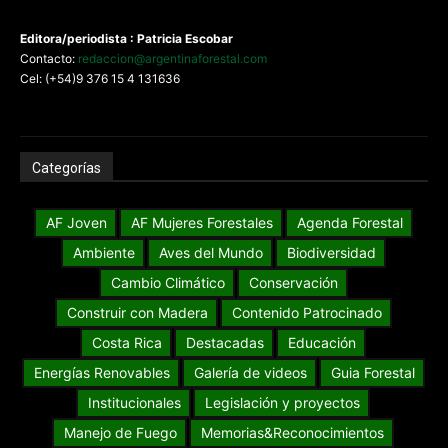
Editora/periodista : Patricia Escobar
Contacto:
redaccion@argentinaforestal.com
Cel: (+54)9 376 15 4 131636
Categorías
AF Joven
AF Mujeres Forestales
Agenda Forestal
Ambiente
Aves del Mundo
Biodiversidad
Cambio Climático
Conservación
Construir con Madera
Contenido Patrocinado
Costa Rica
Destacadas
Educación
Energías Renovables
Galería de videos
Guia Forestal
Institucionales
Legislación y proyectos
Manejo de Fuego
Memorias&Reconocimientos