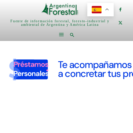
Fuente de información forestal, foresto-industrial y
ambiental de Argentina y América Latina