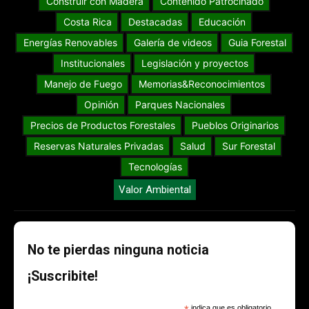
Construir con Madera
Contenido Patrocinado
Costa Rica
Destacadas
Educación
Energías Renovables
Galería de videos
Guia Forestal
Institucionales
Legislación y proyectos
Manejo de Fuego
Memorias&Reconocimientos
Opinión
Parques Nacionales
Precios de Productos Forestales
Pueblos Originarios
Reservas Naturales Privadas
Salud
Sur Forestal
Tecnologías
Valor Ambiental
No te pierdas ninguna noticia
¡Suscribite!
indica que es obligatorio