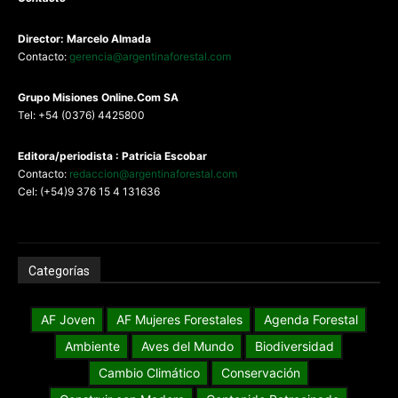
Director: Marcelo Almada
Contacto:
gerencia@argentinaforestal.com
G
rupo Misiones
Online.Com
SA
Tel: +54 (0376) 4425800
Editora/periodista : Patricia Escobar
Contacto:
redaccion@argentinaforestal.com
Cel: (+54)9 376 15 4 131636
Categorías
AF Joven
AF Mujeres Forestales
Agenda Forestal
Ambiente
Aves del Mundo
Biodiversidad
Cambio Climático
Conservación