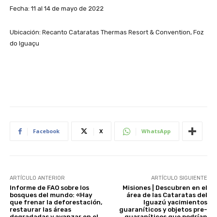
Fecha: 11 al 14 de mayo de 2022
Ubicación: Recanto Cataratas Thermas Resort & Convention, Foz
do Iguaçu
Facebook
X
WhatsApp
ARTÍCULO ANTERIOR
ARTÍCULO SIGUIENTE
Informe de FAO sobre los
Misiones | Descubren en el
bosques del mundo: «Hay
área de las Cataratas del
que frenar la deforestación,
Iguazú yacimientos
restaurar las áreas
guaraníticos y objetos pre-
degradadas y avanzar en el
guaraníticos que podrían