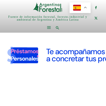
Fuente de información forestal, foresto-industrial y
ambiental de Argentina y América Latina