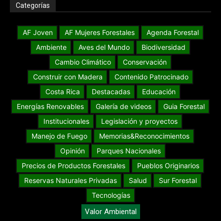
Categorías
AF Joven
AF Mujeres Forestales
Agenda Forestal
Ambiente
Aves del Mundo
Biodiversidad
Cambio Climático
Conservación
Construir con Madera
Contenido Patrocinado
Costa Rica
Destacadas
Educación
Energías Renovables
Galería de videos
Guia Forestal
Institucionales
Legislación y proyectos
Manejo de Fuego
Memorias&Reconocimientos
Opinión
Parques Nacionales
Precios de Productos Forestales
Pueblos Originarios
Reservas Naturales Privadas
Salud
Sur Forestal
Tecnologías
Valor Ambiental