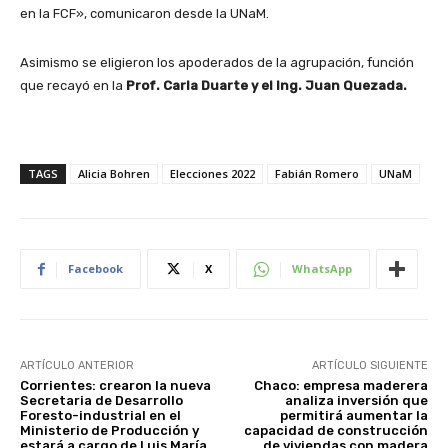
en la FCF», comunicaron desde la UNaM.
Asimismo se eligieron los apoderados de la agrupación, función
que recayó en la
Prof. Carla Duarte y el Ing. Juan Quezada.
TAGS
Alicia Bohren
Elecciones 2022
Fabián Romero
UNaM
Facebook
X
WhatsApp
ARTÍCULO ANTERIOR
ARTÍCULO SIGUIENTE
Corrientes: crearon la nueva
Chaco: empresa maderera
Secretaria de Desarrollo
analiza inversión que
Foresto-industrial en el
permitirá aumentar la
Ministerio de Producción y
capacidad de construcción
estará a cargo de Luis María
de viviendas con madera