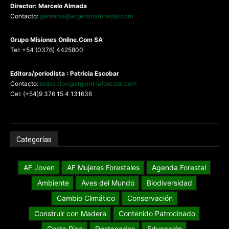
Director: Marcelo Almada
Contacto:
gerencia@argentinaforestal.com
G
rupo Misiones
Online.Com
SA
Tel: +54 (0376) 4425800
Editora/periodista : Patricia Escobar
Contacto:
redaccion@argentinaforestal.com
Cel: (+54)9 376 15 4 131636
Categorías
AF Joven
AF Mujeres Forestales
Agenda Forestal
Ambiente
Aves del Mundo
Biodiversidad
Cambio Climático
Conservación
Construir con Madera
Contenido Patrocinado
Costa Rica
Destacadas
Educación