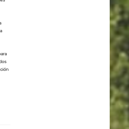
nes
a
 a
para
ados
ación