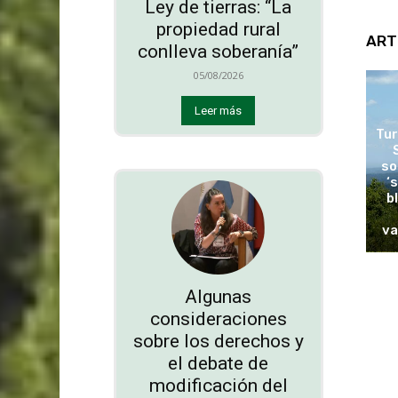
Ley de tierras: “La
propiedad rural
ART
conlleva soberanía”
05/08/2026
Leer más
Tur
so
‘
b
va
Algunas
consideraciones
sobre los derechos y
el debate de
modificación del