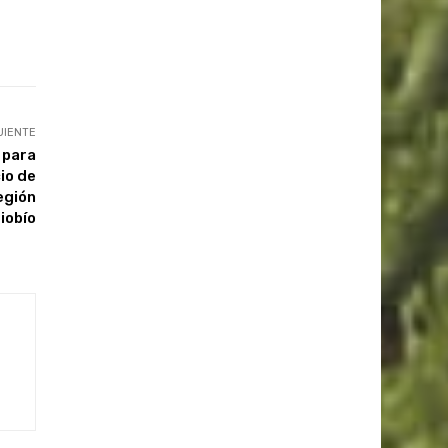
UIENTE
 para
io de
egión
Biobío