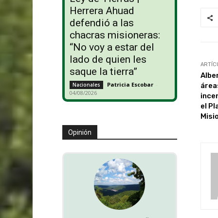
Herrera Ahuad
defendió a las
chacras misioneras:
“No voy a estar del
lado de quien les
ARTÍC
saque la tierra”
Albe
Patricia Escobar
-
área
Nacionales
04/08/2026
ince
el P
Misi
Opinión