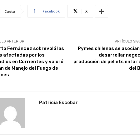
Facebook
X
Cuota
ULO ANTERIOR
ARTÍCULO SIG
rto Fernández sobrevoló las
Pymes chilenas se asocian
s afectadas por los
desarrollar negoc
ndios en Corrientes y valoró
producción de pellets en la r
lan de Manejo del Fuego de
del 
ones
Patricia Escobar