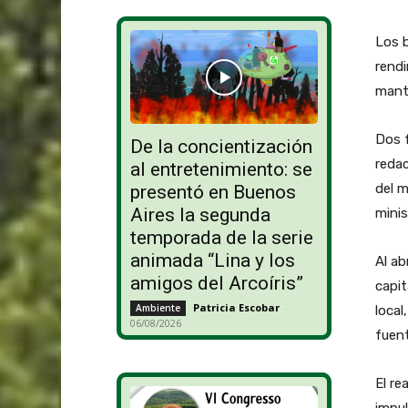
Los b
rendi
mant
Dos f
De la concientización
reda
al entretenimiento: se
del m
presentó en Buenos
Aires la segunda
minis
temporada de la serie
animada “Lina y los
Al ab
amigos del Arcoíris”
capit
Patricia Escobar
-
Ambiente
local
06/08/2026
fuen
El re