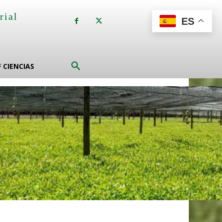
rial
ES
a
F CIENCIAS