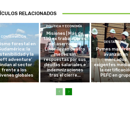
ÍCULOS RELACIONADOS
POLÍTICA Y ECONOMÍA
Misiones | Más de
CONSERVACIÓN
130 ex trabajadores
DESTACADAS
ismo forestal en
del aserradero
Sudamérica: la
Linor llevan cuatro
Pymes madere
stenibilidad y la
meses sin
avanzan en
soft adventure’
respuestas por sus
mercados
lindan al sector
deudas salariales e
exigentes medi
frente a los
indemnizaciones
la certificació
ivenes globales
tras el cierre...
PEFC en grup