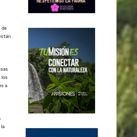
s de
están
esas
 los
es a
n
 la