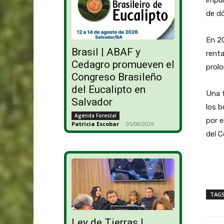
impul
de dó
En 20
Brasil | ABAF y
renta
Cedagro promueven el
prolo
Congreso Brasileño
del Eucalipto en
Una f
Salvador
los b
Agenda Forestal
por e
Patricia Escobar
-
05/08/2026
del 
TAG
Ley de Tierras |