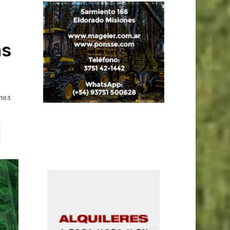
as
183