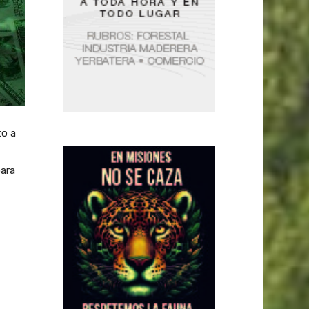
to a
para