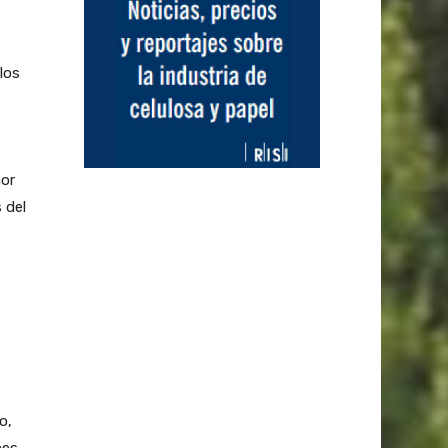
los
or
 del
o,