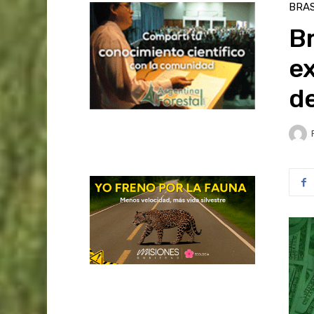
BRAS
Br
ex
d