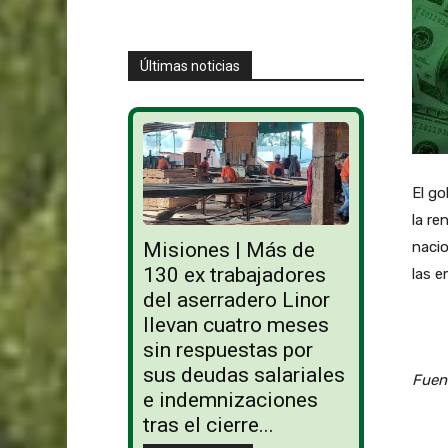
Últimas noticias
El go
la re
Misiones | Más de
nacio
130 ex trabajadores
las e
del aserradero Linor
llevan cuatro meses
sin respuestas por
sus deudas salariales
Fuen
e indemnizaciones
tras el cierre...