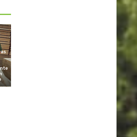
ras
ante
n
o