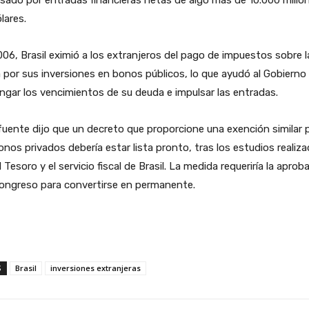
sado por entradas financieras netas de algo más de 10.000 millo
lares.
06, Brasil eximió a los extranjeros del pago de impuestos sobre l
 por sus inversiones en bonos públicos, lo que ayudó al Gobierno
ngar los vencimientos de su deuda e impulsar las entradas.
uente dijo que un decreto que proporcione una exención similar 
onos privados debería estar lista pronto, tras los estudios realiz
l Tesoro y el servicio fiscal de Brasil. La medida requeriría la aprob
Congreso para convertirse en permanente.
S
Brasil
inversiones extranjeras