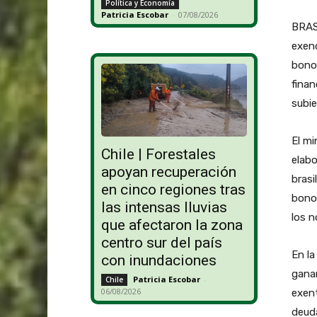
Política y Economía
Patricia Escobar
-
07/08/2026
BRASI
exenc
bonos
finan
subie
El mi
Chile | Forestales
elabo
apoyan recuperación
brasi
en cinco regiones tras
bonos
las intensas lluvias
los n
que afectaron la zona
centro sur del país
En la
con inundaciones
ganan
Patricia Escobar
-
Chile
06/08/2026
exent
deuda