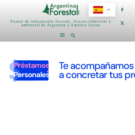
Fuente de información forestal, foresto-industrial y
ambiental de Argentina y América Latina