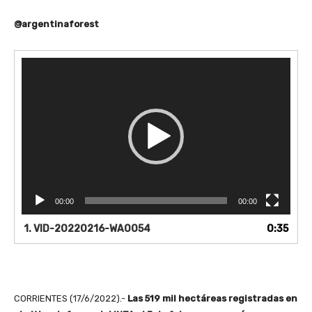
@argentinaforest
R
e
p
r
o
d
u
c
t
o
00:00
00:00
r
d
1.
VID-20220216-WA0054
0:35
e
v
í
d
e
CORRIENTES (17/6/2022).-
Las 519 mil hectáreas registradas en