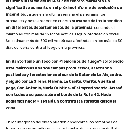
o
el ultimo informe del INTA al 7 de febrero marcarán un
significativo aumento en el próximo informe de evolución de
incendios,
ya que en la última semana el panorama fue
dramático y desalentador en cuanto al
avance de los incendios
en diferentes departamentos de la provincia
, cerrando el
miércoles con más de 15 focos activos según información oficial.
Se estiman más de 600 mil hectáreas afectadas en los más de 50
días de lucha contra el fuego en la provincia.
En Santo Tomé un foco con «remolinos de fuego» sorprendió
este miércoles a varios campos productivos, afectando
pastizales y forestaciones al sur de la Estancia La Alejandra,
y siguió por La Sirena, Malena, La Casita, Clarita, Vuelta al
pago, San Antonio, María Cristina. «Es impresionante. Arrasó
con todos a su paso, sobre el borde de la Ruta 42. Nada
podíamos hacer», señaló un contratista forestal desde la
zona.
En las imágenes del video pueden observarse los remolinos de
fuego, que sorprendieron a las estancias de la zona desde Ruta