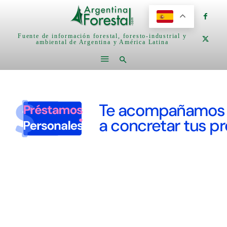
Fuente de información forestal, foresto-industrial y
ambiental de Argentina y América Latina