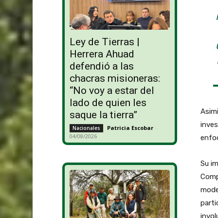
Ley de Tierras |
Herrera Ahuad
defendió a las
chacras misioneras:
“No voy a estar del
lado de quien les
Asimi
saque la tierra”
inves
Patricia Escobar
-
Nacionales
04/08/2026
enfo
Su im
Compe
model
parti
invol