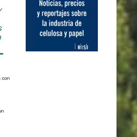
Y
S
O
s con
un