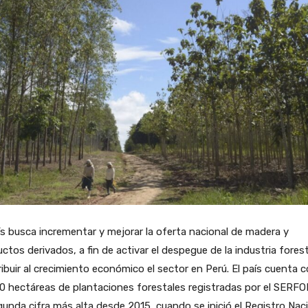
ís busca incrementar y mejorar la oferta nacional de madera y
ctos derivados, a fin de activar el despegue de la industria forest
ibuir al crecimiento económico el sector en Perú. El país cuenta 
0 hectáreas de plantaciones forestales registradas por el SERFO
gunda cifra más alta desde 2015, cuando se inició el Registro Nac