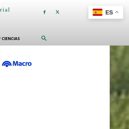
rial
ES
a
F CIENCIAS