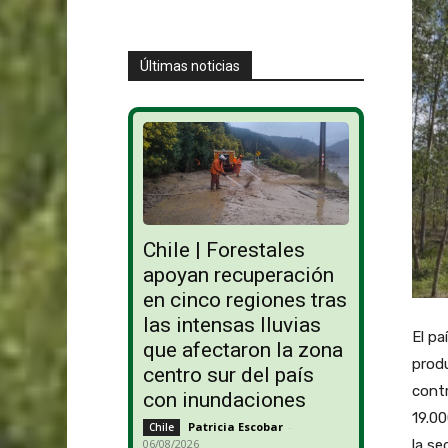
Últimas noticias
Chile | Forestales
apoyan recuperación
en cinco regiones tras
las intensas lluvias
El pa
que afectaron la zona
produ
centro sur del país
contr
con inundaciones
19.00
Patricia Escobar
-
Chile
06/08/2026
la se