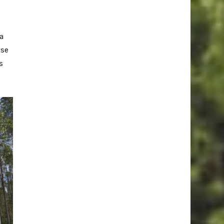
a
 se
s