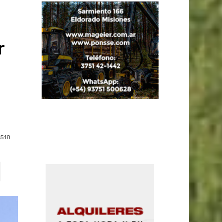
r
-
518