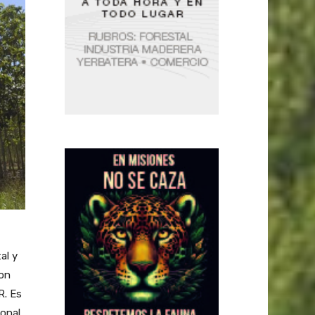
al y
con
R. Es
ional