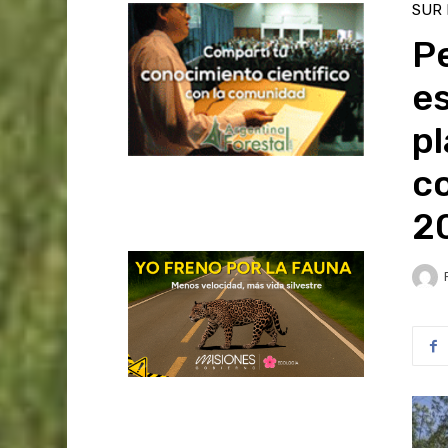
SUR
P
e
pl
co
2