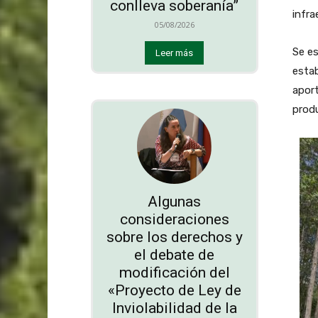
conlleva soberanía”
infra
05/08/2026
Se es
Leer más
estab
aport
produ
Algunas
consideraciones
sobre los derechos y
el debate de
modificación del
«Proyecto de Ley de
Inviolabilidad de la