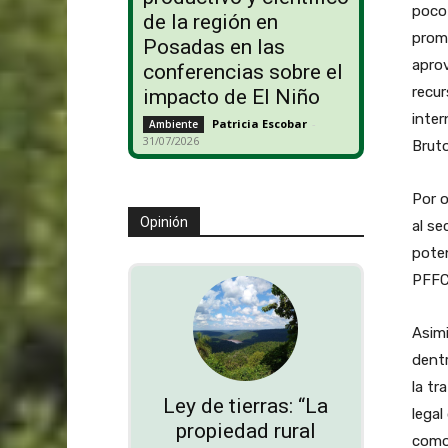
poco 
de la región en
promo
Posadas en las
aprov
conferencias sobre el
recur
impacto de El Niño
inter
Patricia Escobar
-
Ambiente
31/07/2026
Bruto
Por o
Opinión
al se
poten
PFFC
Asimi
dentr
la tr
Ley de tierras: “La
legal
propiedad rural
como,