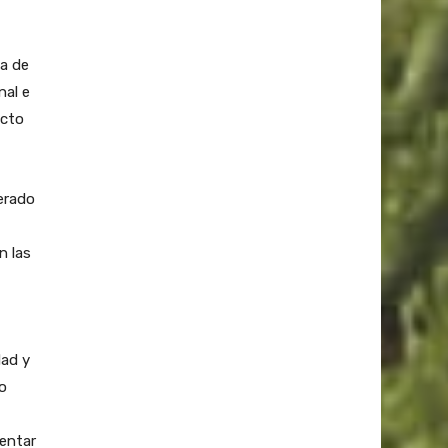
va de
nal e
ucto
derado
n las
dad y
co
entar