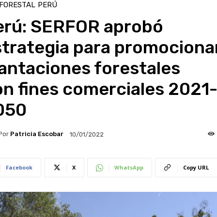
 FORESTAL
PERÚ
erú: SERFOR aprobó
strategia para promociona
antaciones forestales
n fines comerciales 2021
050
Por
Patricia Escobar
10/01/2022
Facebook
X
WhatsApp
Copy URL