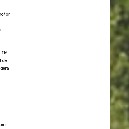
motor
r
 116
l de
adera
ten