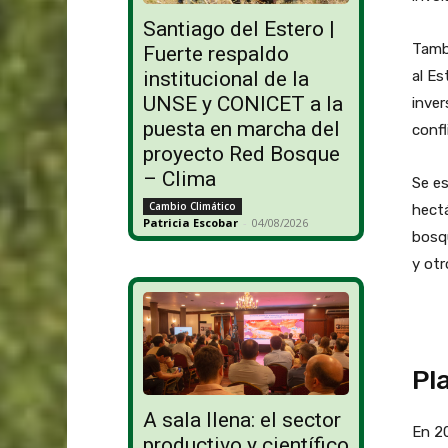
Santiago del Estero |
Tambi
Fuerte respaldo
al Es
institucional de la
UNSE y CONICET a la
inver
puesta en marcha del
confl
proyecto Red Bosque
– Clima
Se es
Cambio Climático
hectá
Patricia Escobar
-
04/08/2026
bosqu
y otr
Pl
A sala llena: el sector
En 20
productivo y científico