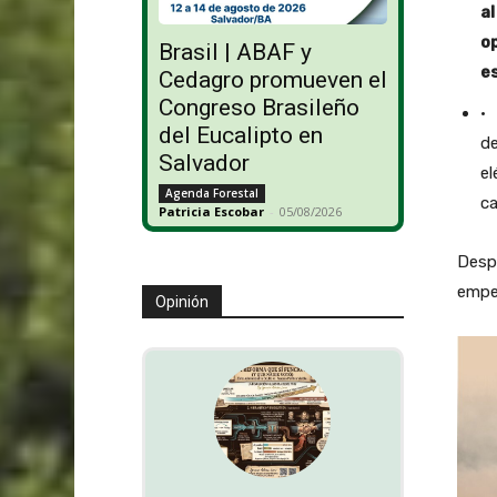
al
op
Brasil | ABAF y
e
Cedagro promueven el
Congreso Brasileño
· 
del Eucalipto en
de
Salvador
el
Agenda Forestal
ca
Patricia Escobar
-
05/08/2026
Despu
empez
Opinión