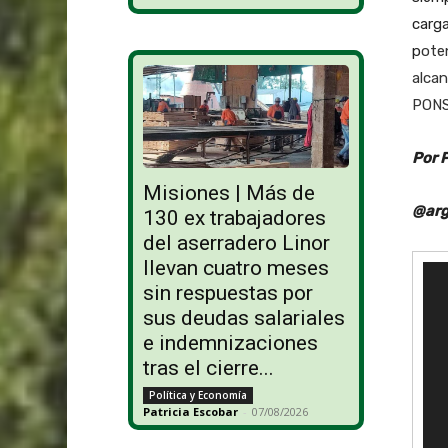
carga
p
ote
alcan
PONS
Por 
Misiones | Más de
@arg
130 ex trabajadores
del aserradero Linor
llevan cuatro meses
R
sin respuestas por
e
p
sus deudas salariales
r
e indemnizaciones
o
tras el cierre...
d
Política y Economía
u
Patricia Escobar
-
07/08/2026
c
t