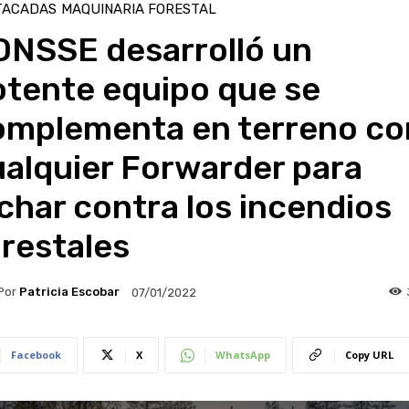
TACADAS
MAQUINARIA FORESTAL
ONSSE desarrolló un
otente equipo que se
omplementa en terreno co
alquier Forwarder para
char contra los incendios
restales
Por
Patricia Escobar
07/01/2022
Facebook
X
WhatsApp
Copy URL