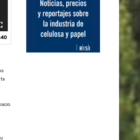
:40
os
ste
e
pacio
su