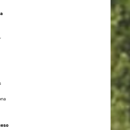
ra
,
s
ona
ceso