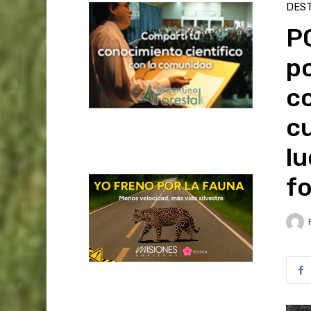
DES
P
p
c
cu
lu
fo