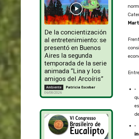
norm
Cater
Mart
De la concientización
al entretenimiento: se
Frent
presentó en Buenos
consi
Aires la segunda
econ
temporada de la serie
animada “Lina y los
Entre
amigos del Arcoíris”
Patricia Escobar
-
Ambiente
· 
06/08/2026
qu
es
de
in