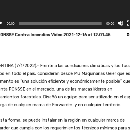
00:00
00:00
ONSSE Contra Incendios Video 2021-12-16 at 12.01.45
0
TINA (7/1/2022).- Frente a las condiciones climáticas y los foc
os en todo el país, consideran desde MG Maquinarias Geier que e
emento es “una solución eficiente y económicamente posible” qu
nta PONSSE en el mercado, una de las marcas líderes en
amientos forestales. Diseñó un equipo para ser utilizado en el es
rga de cualquier marca de Forwarder y en cualquier territorio.
sta forma, se puede instalar en la región en cualquier marca de
arder que cumpla con los requerimientos técnicos mínimos para 