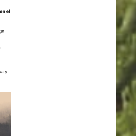
en el
ga
,
a
ua y