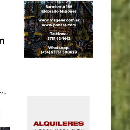
n
343