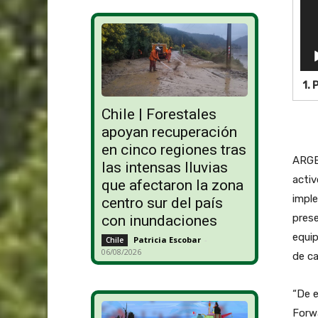
o
r
d
e
v
í
1.
P
d
Chile | Forestales
e
o
apoyan recuperación
en cinco regiones tras
ARGEN
las intensas lluvias
activ
que afectaron la zona
impl
centro sur del país
prese
con inundaciones
equip
Patricia Escobar
-
Chile
06/08/2026
de ca
“De e
Forw