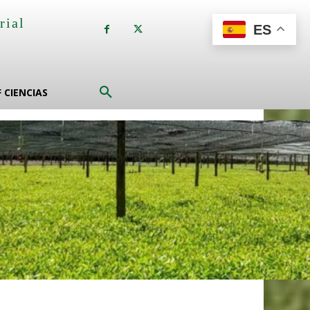
rial
ES
a
F CIENCIAS