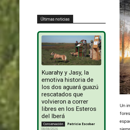
Últimas noticias
Kuarahy y Jasy, la
emotiva historia de
los dos aguará guazú
rescatados que
volvieron a correr
Un i
libres en los Esteros
fores
del Iberá
espac
Patricia Escobar
-
Conservación
siemp
08/08/2026