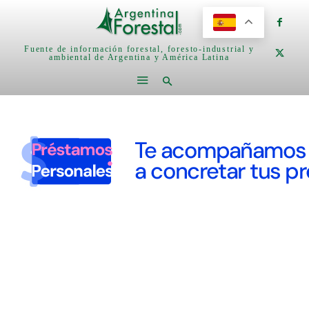
Fuente de información forestal, foresto-industrial y
ambiental de Argentina y América Latina