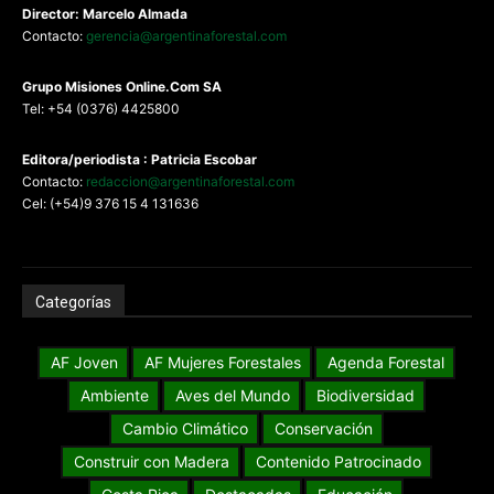
Director: Marcelo Almada
Contacto:
gerencia@argentinaforestal.com
G
rupo Misiones
Online.Com
SA
Tel: +54 (0376) 4425800
Editora/periodista : Patricia Escobar
Contacto:
redaccion@argentinaforestal.com
Cel: (+54)9 376 15 4 131636
Categorías
AF Joven
AF Mujeres Forestales
Agenda Forestal
Ambiente
Aves del Mundo
Biodiversidad
Cambio Climático
Conservación
Construir con Madera
Contenido Patrocinado