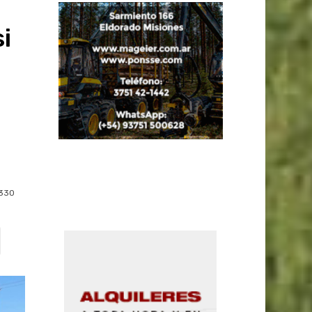
i
330