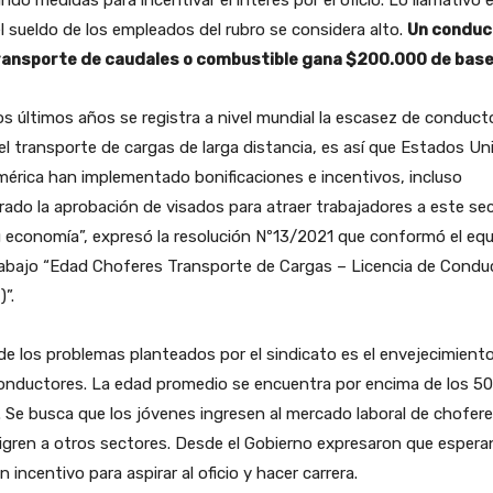
l sueldo de los empleados del rubro se considera alto.
Un conduc
ransporte de caudales o combustible gana $200.000 de base
os últimos años se registra a nivel mundial la escasez de conduct
el transporte de cargas de larga distancia, es así que Estados Un
érica han implementado bonificaciones e incentivos, incluso
rado la aprobación de visados para atraer trabajadores a este se
 economía”, expresó la resolución Nº13/2021 que conformó el eq
abajo “Edad Choferes Transporte de Cargas – Licencia de Conduc
)”.
e los problemas planteados por el sindicato es el envejecimient
onductores. La edad promedio se encuentra por encima de los 50
 Se busca que los jóvenes ingresen al mercado laboral de chofere
gren a otros sectores. Desde el Gobierno expresaron que espera
n incentivo para aspirar al oficio y hacer carrera.