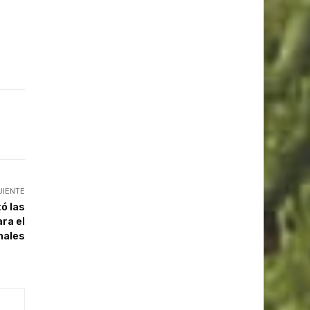
UIENTE
ó las
ra el
nales