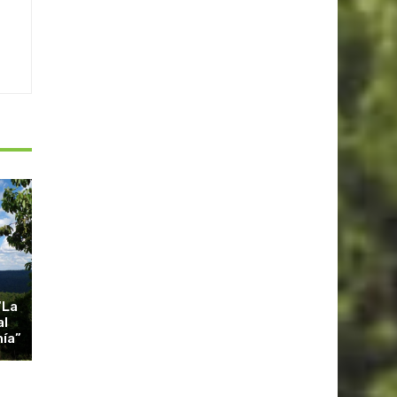
“La
al
nía”