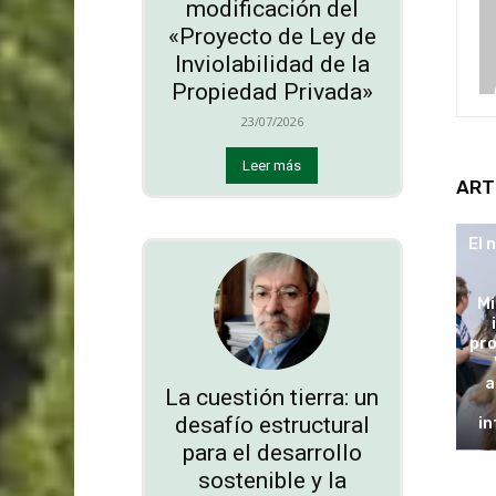
modificación del
«Proyecto de Ley de
Inviolabilidad de la
Propiedad Privada»
23/07/2026
Leer más
ART
El 
Mi
pro
a
La cuestión tierra: un
desafío estructural
in
para el desarrollo
sostenible y la