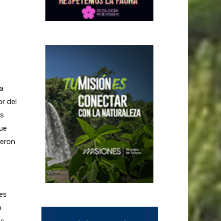
a
r del
os
ue
jeron
es
n
es