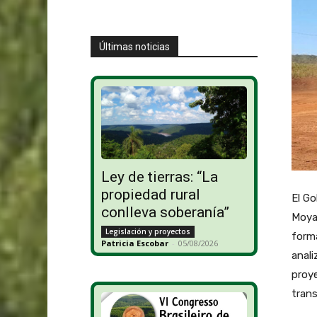
Últimas noticias
Ley de tierras: “La
propiedad rural
El Go
conlleva soberanía”
Moyan
Legislación y proyectos
forma
Patricia Escobar
-
05/08/2026
anali
proye
trans