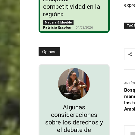
expre
competitividad en la
región»
Madera & Mueble
TAG
Patricia Escobar
-
01/08/2026
Opinión
ARTÍC
Bosq
mane
los 
Algunas
Ambi
consideraciones
sobre los derechos y
el debate de