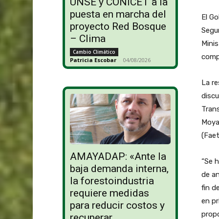
UNSE y CONICET a la
puesta en marcha del
El Go
proyecto Red Bosque
Segur
– Clima
Minis
Cambio Climático
compe
Patricia Escobar
-
04/08/2026
La re
discu
Tran
Moyan
(Faet
AMAYADAP: «Ante la
“Se h
baja demanda interna,
de an
la forestoindustria
fin d
requiere medidas
en pr
para reducir costos y
propo
recuperar