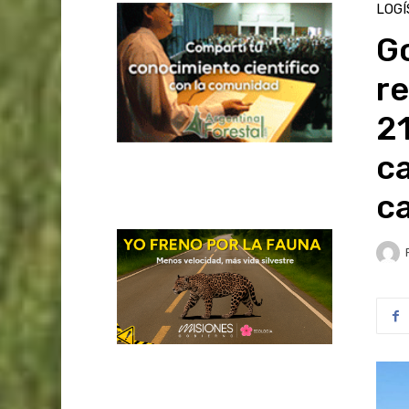
LOGÍ
Go
re
21
c
c