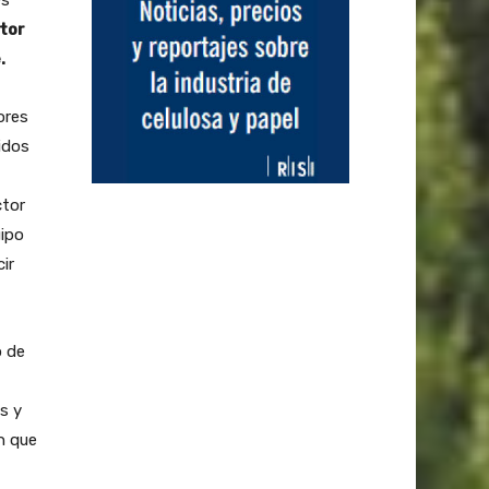
tor
.
ores
idos
ctor
uipo
ir
o de
s y
n que