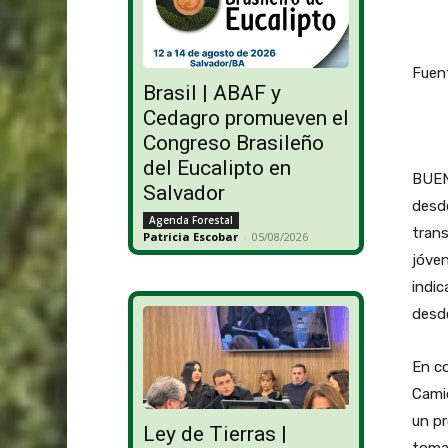
Fuen
Brasil | ABAF y
Cedagro promueven el
Congreso Brasileño
del Eucalipto en
BUEN
Salvador
desde
Agenda Forestal
trans
Patricia Escobar
-
05/08/2026
jóven
indic
desde
En c
Cami
un p
Ley de Tierras |
toman