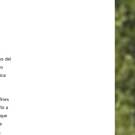
a
os del
go
ica
fines
ir a
 que
a
,