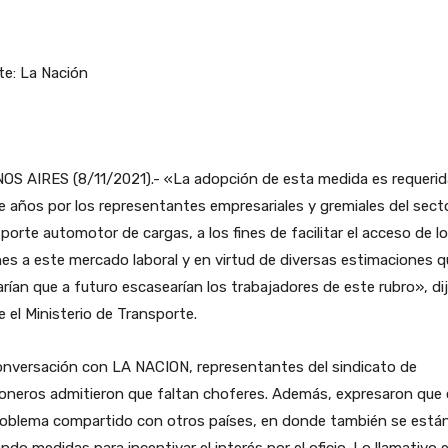
te: La Nación
OS AIRES (8/11/2021).- «La adopción de esta medida es requerid
 años por los representantes empresariales y gremiales del secto
porte automotor de cargas, a los fines de facilitar el acceso de l
es a este mercado laboral y en virtud de diversas estimaciones q
arían que a futuro escasearían los trabajadores de este rubro», di
 el Ministerio de Transporte.
onversación con LA NACION, representantes del sindicato de
oneros admitieron que faltan choferes. Además, expresaron que 
roblema compartido con otros países, en donde también se está
do medidas para incentivar el interés por el oficio. Lo llamativo 