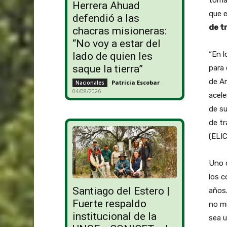
Herrera Ahuad
que e
defendió a las
de t
chacras misioneras:
“No voy a estar del
“En l
lado de quien les
saque la tierra”
para 
de Am
Patricia Escobar
-
Nacionales
04/08/2026
acele
de su
de tr
(ELIC
Uno d
los c
Santiago del Estero |
años.
Fuerte respaldo
no mi
institucional de la
sea u