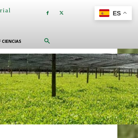
rial
ES
a
F CIENCIAS