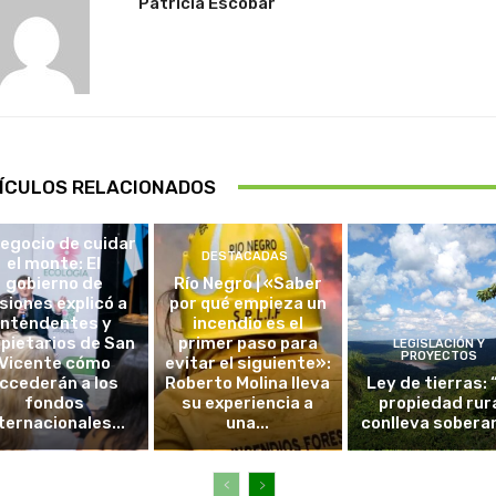
Patricia Escobar
ÍCULOS RELACIONADOS
DESTACADAS
negocio de cuidar
DESTACADAS
el monte: El
gobierno de
Río Negro | «Saber
siones explicó a
por qué empieza un
intendentes y
incendio es el
pietarios de San
primer paso para
LEGISLACIÓN Y
PROYECTOS
Vicente cómo
evitar el siguiente»:
ccederán a los
Roberto Molina lleva
Ley de tierras: 
fondos
su experiencia a
propiedad rur
ternacionales...
una...
conlleva sobera