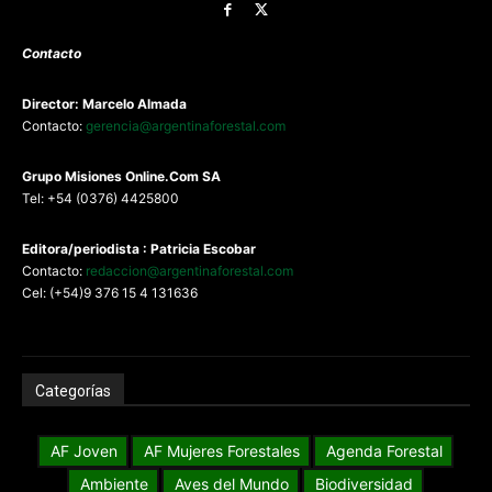
Contacto
Director: Marcelo Almada
Contacto:
gerencia@argentinaforestal.com
G
rupo Misiones
Online.Com
SA
Tel: +54 (0376) 4425800
Editora/periodista : Patricia Escobar
Contacto:
redaccion@argentinaforestal.com
Cel: (+54)9 376 15 4 131636
Categorías
AF Joven
AF Mujeres Forestales
Agenda Forestal
Ambiente
Aves del Mundo
Biodiversidad