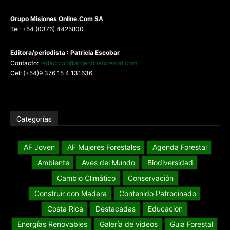
G
rupo Misiones
Online.Com
SA
Tel: +54 (0376) 4425800
Editora/periodista : Patricia Escobar
Contacto:
redaccion@argentinaforestal.com
Cel: (+54)9 376 15 4 131636
Categorías
AF Joven
AF Mujeres Forestales
Agenda Forestal
Ambiente
Aves del Mundo
Biodiversidad
Cambio Climático
Conservación
Construir con Madera
Contenido Patrocinado
Costa Rica
Destacadas
Educación
Energías Renovables
Galería de videos
Guia Forestal