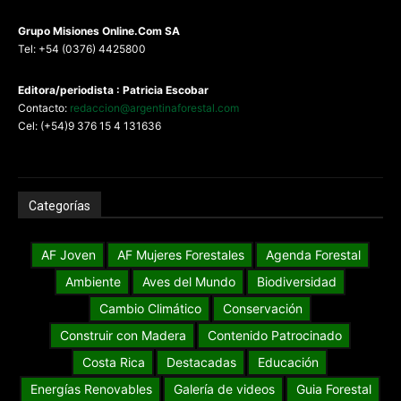
G
rupo Misiones
Online.Com
SA
Tel: +54 (0376) 4425800
Editora/periodista : Patricia Escobar
Contacto:
redaccion@argentinaforestal.com
Cel: (+54)9 376 15 4 131636
Categorías
AF Joven
AF Mujeres Forestales
Agenda Forestal
Ambiente
Aves del Mundo
Biodiversidad
Cambio Climático
Conservación
Construir con Madera
Contenido Patrocinado
Costa Rica
Destacadas
Educación
Energías Renovables
Galería de videos
Guia Forestal