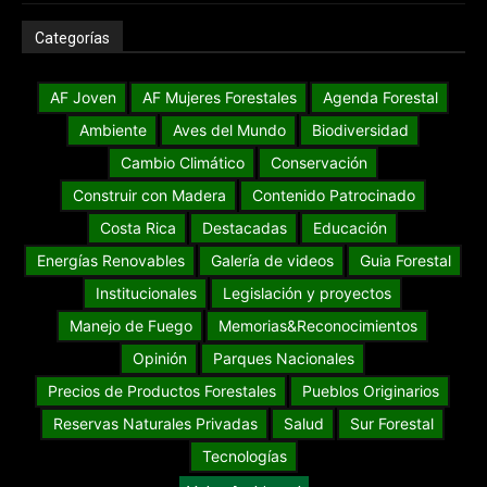
Categorías
AF Joven
AF Mujeres Forestales
Agenda Forestal
Ambiente
Aves del Mundo
Biodiversidad
Cambio Climático
Conservación
Construir con Madera
Contenido Patrocinado
Costa Rica
Destacadas
Educación
Energías Renovables
Galería de videos
Guia Forestal
Institucionales
Legislación y proyectos
Manejo de Fuego
Memorias&Reconocimientos
Opinión
Parques Nacionales
Precios de Productos Forestales
Pueblos Originarios
Reservas Naturales Privadas
Salud
Sur Forestal
Tecnologías