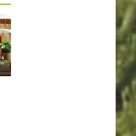
S
 al
rá
en