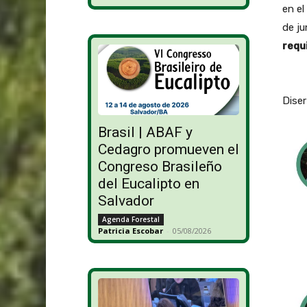
en el
de ju
requi
Diser
Brasil | ABAF y
Cedagro promueven el
Congreso Brasileño
del Eucalipto en
Salvador
Agenda Forestal
Patricia Escobar
-
05/08/2026