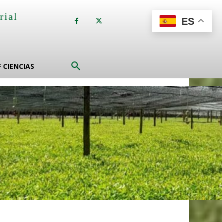
rial
ES
a
F CIENCIAS