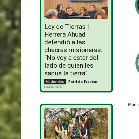
Ley de Tierras |
Herrera Ahuad
defendió a las
chacras misioneras:
“No voy a estar del
lado de quien les
saque la tierra”
Patricia Escobar
-
Nacionales
04/08/2026
Más i