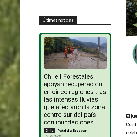
Últimas noticias
Chile | Forestales
apoyan recuperación
en cinco regiones tras
las intensas lluvias
que afectaron la zona
centro sur del país
El j
con inundaciones
Confe
Patricia Escobar
-
Chile
celeb
06/08/2026