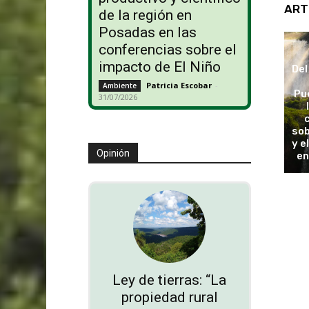
ART
de la región en
Posadas en las
conferencias sobre el
impacto de El Niño
Del
Patricia Escobar
-
Ambiente
Pu
31/07/2026
sob
y e
Opinión
en
Ley de tierras: “La
propiedad rural