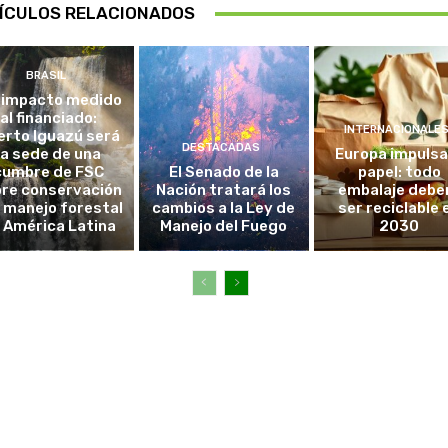
ÍCULOS RELACIONADOS
BRASIL
 impacto medido
al financiado:
INTERNACIONALE
erto Iguazú será
DESTACADAS
la sede de una
Europa impulsa
cumbre de FSC
El Senado de la
papel: todo
re conservación
Nación tratará los
embalaje debe
l manejo forestal
cambios a la Ley de
ser reciclable 
 América Latina
Manejo del Fuego
2030