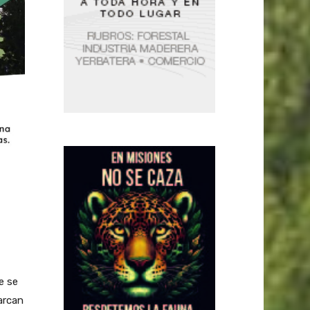
e se
arcan