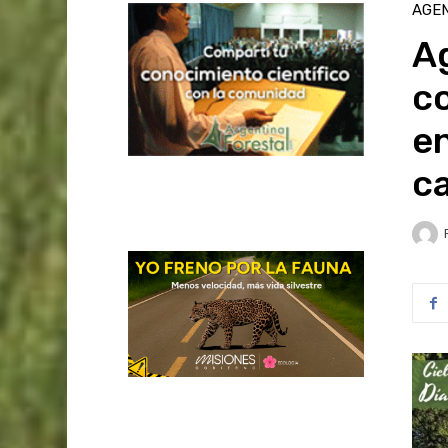
AGE
Ag
c
e
ca