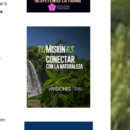
el 5
no
:
ión