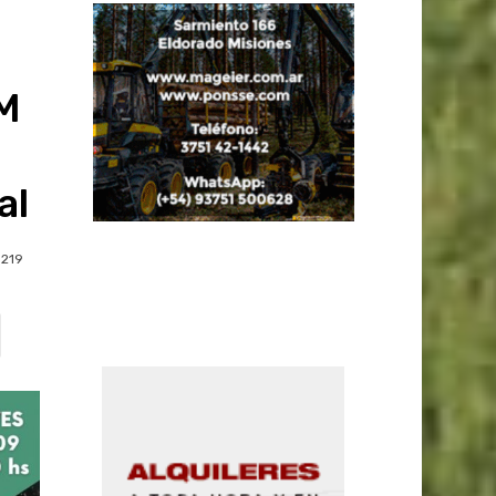
aM
al
219