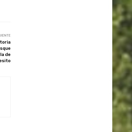
UIENTE
toria
osque
la de
esito