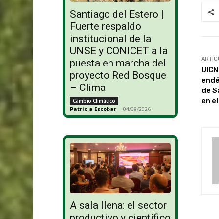
Santiago del Estero |
Fuerte respaldo
institucional de la
UNSE y CONICET a la
ARTÍC
puesta en marcha del
UICN
proyecto Red Bosque
endé
– Clima
de S
en el
Cambio Climático
Patricia Escobar
-
04/08/2026
A sala llena: el sector
productivo y científico