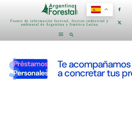
Fuente de información forestal, foresto-industrial y
ambiental de Argentina y América Latina