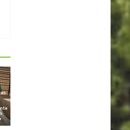
ras
ante
n
o