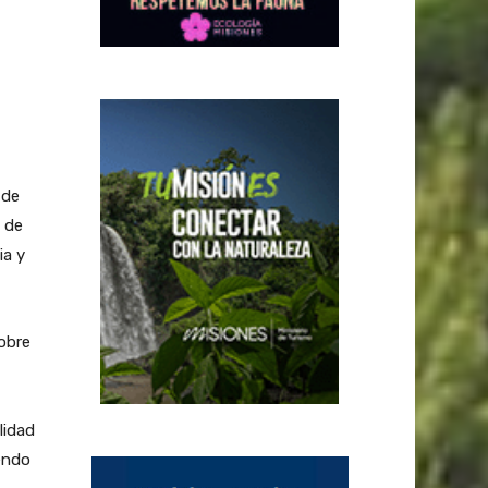
 de
 de
ia y
obre
lidad
endo