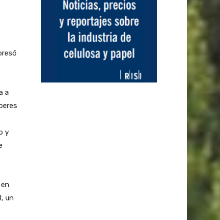
xpresó
a a
aberes
o y
e
 en
l, un