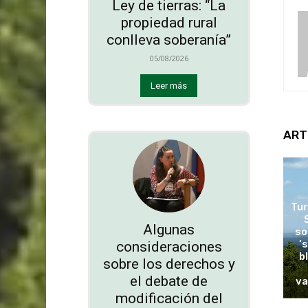
Ley de tierras: “La
propiedad rural
conlleva soberanía”
05/08/2026
Leer más
ART
Tur
Algunas
so
‘
consideraciones
b
sobre los derechos y
el debate de
va
modificación del