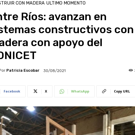
STRUIR CON MADERA
ULTIMO MOMENTO
tre Ríos: avanzan en
istemas constructivos con
adera con apoyo del
ONICET
Por
Patricia Escobar
30/08/2021
Facebook
X
WhatsApp
Copy URL