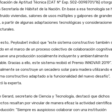
ficación de Aptitud Técnica (CAT N° Exp. S02-0098701/16) otorg
a Secretaría de Hábitat de la Nación. En base a esa tecnología se
ruido viviendas, salones de usos múltiples y galpones de grande
, a partir de algunas adaptaciones tecnológicas y consideracione
cturales.
esto, Peyloubet indicó que “este sistema constructivo también 
do en el marco de un proceso colectivo de colaboración cognitiv
ueve una producción socialmente incluyente y ambientalmente
ble. Gracias a ello, este sistema recibió el Premio INNOVAR 2019”.
almente se construye un secadero solar para madera utilizando 
ma constructivo adaptado a la funcionalidad del nuevo desafío”,
izó la experta.
 Gerard, secretario de Ciencia y Tecnología, destacó que dichos
ctos resaltan por vincular de manera eficaz la actividad científic
oducción: “Siempre es auspicioso colaborar con una institución