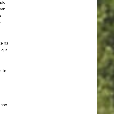
ado
 han
s
s
se ha
a que
este
a con