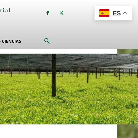
rial
ES
a
F CIENCIAS