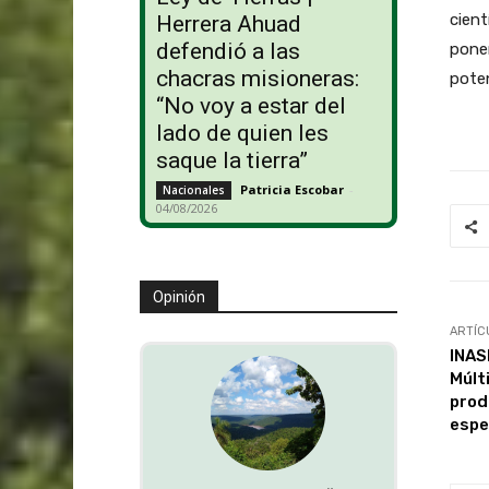
cient
Herrera Ahuad
defendió a las
pone
chacras misioneras:
poten
“No voy a estar del
lado de quien les
saque la tierra”
Patricia Escobar
-
Nacionales
04/08/2026
Opinión
ARTÍC
INAS
Múlt
prod
espe