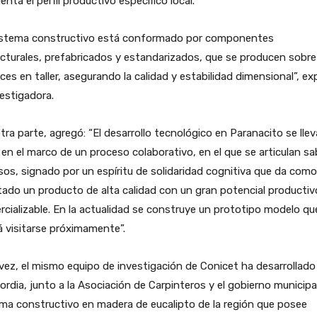
enta el perfil productivo específico local.
sistema constructivo está conformado por componentes
cturales, prefabricados y estandarizados, que se producen sobre
ces en taller, asegurando la calidad y estabilidad dimensional”, e
vestigadora.
tra parte, agregó: “El desarrollo tecnológico en Paranacito se llev
en el marco de un proceso colaborativo, en el que se articulan s
sos, signado por un espíritu de solidaridad cognitiva que da como
tado un producto de alta calidad con un gran potencial productiv
cializable. En la actualidad se construye un prototipo modelo qu
 visitarse próximamente”.
vez, el mismo equipo de investigación de Conicet ha desarrollado
rdia, junto a la Asociación de Carpinteros y el gobierno municipa
ma constructivo en madera de eucalipto de la región que posee