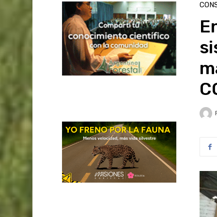
CON
En
s
m
C