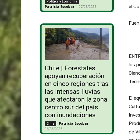
Política y Economía
el Co
Patricia Escobar
-
07/08/2026
Fuent
ENTRE
los p
Chile | Forestales
Cienc
apoyan recuperación
Tecno
en cinco regiones tras
las intensas lluvias
El eq
que afectaron la zona
centro sur del país
Cultu
con inundaciones
Inves
Produ
Patricia Escobar
-
Chile
06/08/2026
de Vi