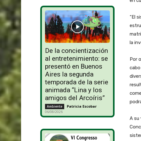
en cu
“El 
estru
matri
la in
De la concientización
al entretenimiento: se
Por o
presentó en Buenos
cabo 
Aires la segunda
diver
temporada de la serie
resul
animada “Lina y los
comer
amigos del Arcoíris”
podrá
Patricia Escobar
-
Ambiente
06/08/2026
A su 
Conco
siste