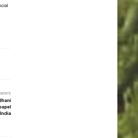
cial
UIENTE
dhani
papel
 India