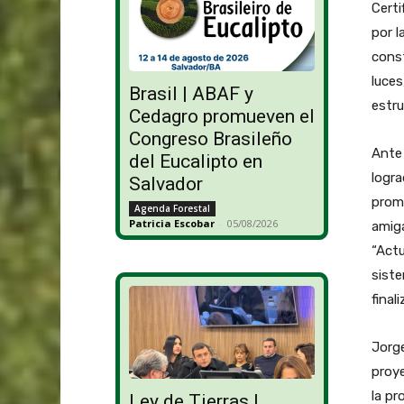
Certi
por l
const
luces
Brasil | ABAF y
estru
Cedagro promueven el
Congreso Brasileño
Ante 
del Eucalipto en
logra
Salvador
prom
Agenda Forestal
Patricia Escobar
-
05/08/2026
amiga
“Actu
siste
final
Jorge
proye
la pr
Ley de Tierras |