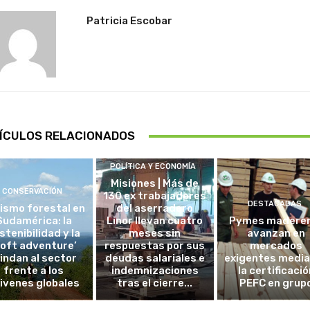
Patricia Escobar
ÍCULOS RELACIONADOS
POLÍTICA Y ECONOMÍA
Misiones | Más de
CONSERVACIÓN
130 ex trabajadores
DESTACADAS
ismo forestal en
del aserradero
Sudamérica: la
Linor llevan cuatro
Pymes madere
stenibilidad y la
meses sin
avanzan en
soft adventure’
respuestas por sus
mercados
lindan al sector
deudas salariales e
exigentes medi
frente a los
indemnizaciones
la certificació
ivenes globales
tras el cierre...
PEFC en grup