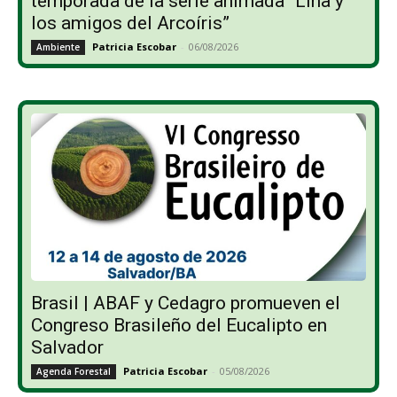
temporada de la serie animada “Lina y
los amigos del Arcoíris”
Patricia Escobar
-
06/08/2026
Ambiente
Brasil | ABAF y Cedagro promueven el
Congreso Brasileño del Eucalipto en
Salvador
Patricia Escobar
-
05/08/2026
Agenda Forestal