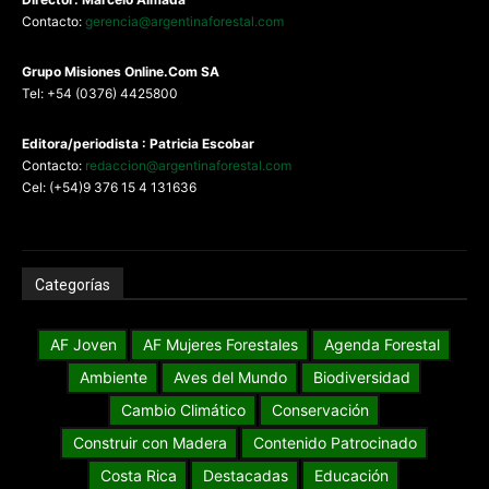
Contacto:
gerencia@argentinaforestal.com
G
rupo Misiones
Online.Com
SA
Tel: +54 (0376) 4425800
Editora/periodista : Patricia Escobar
Contacto:
redaccion@argentinaforestal.com
Cel: (+54)9 376 15 4 131636
Categorías
AF Joven
AF Mujeres Forestales
Agenda Forestal
Ambiente
Aves del Mundo
Biodiversidad
Cambio Climático
Conservación
Construir con Madera
Contenido Patrocinado
Costa Rica
Destacadas
Educación