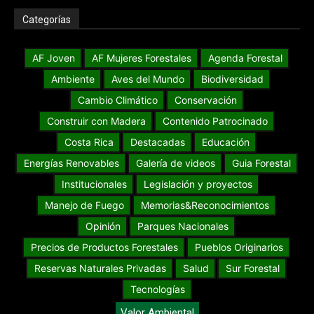
Categorías
AF Joven
AF Mujeres Forestales
Agenda Forestal
Ambiente
Aves del Mundo
Biodiversidad
Cambio Climático
Conservación
Construir con Madera
Contenido Patrocinado
Costa Rica
Destacadas
Educación
Energías Renovables
Galería de videos
Guia Forestal
Institucionales
Legislación y proyectos
Manejo de Fuego
Memorias&Reconocimientos
Opinión
Parques Nacionales
Precios de Productos Forestales
Pueblos Originarios
Reservas Naturales Privadas
Salud
Sur Forestal
Tecnologías
Valor Ambiental