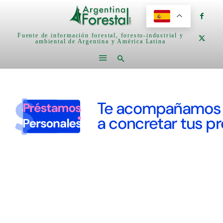
Fuente de información forestal, foresto-industrial y
ambiental de Argentina y América Latina