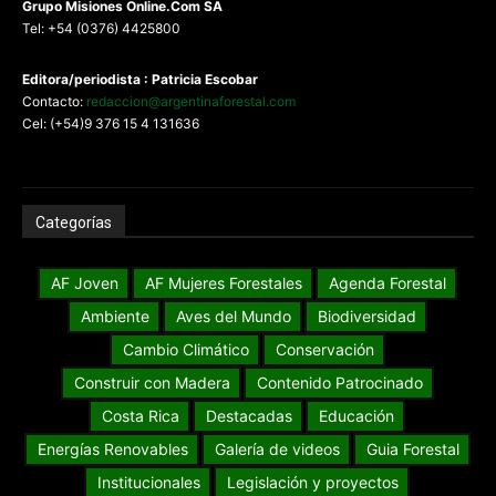
G
rupo Misiones
Online.Com
SA
Tel: +54 (0376) 4425800
Editora/periodista : Patricia Escobar
Contacto:
redaccion@argentinaforestal.com
Cel: (+54)9 376 15 4 131636
Categorías
AF Joven
AF Mujeres Forestales
Agenda Forestal
Ambiente
Aves del Mundo
Biodiversidad
Cambio Climático
Conservación
Construir con Madera
Contenido Patrocinado
Costa Rica
Destacadas
Educación
Energías Renovables
Galería de videos
Guia Forestal
Institucionales
Legislación y proyectos