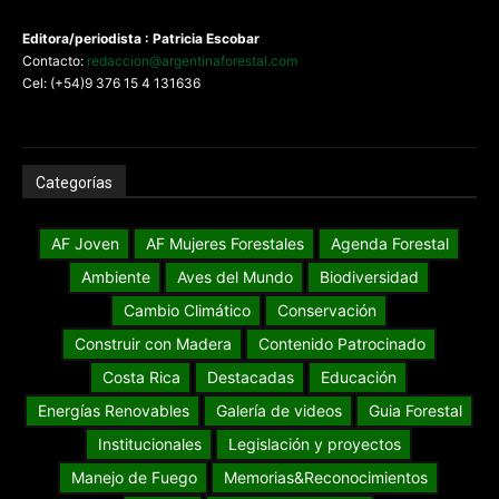
Editora/periodista : Patricia Escobar
Contacto:
redaccion@argentinaforestal.com
Cel: (+54)9 376 15 4 131636
Categorías
AF Joven
AF Mujeres Forestales
Agenda Forestal
Ambiente
Aves del Mundo
Biodiversidad
Cambio Climático
Conservación
Construir con Madera
Contenido Patrocinado
Costa Rica
Destacadas
Educación
Energías Renovables
Galería de videos
Guia Forestal
Institucionales
Legislación y proyectos
Manejo de Fuego
Memorias&Reconocimientos