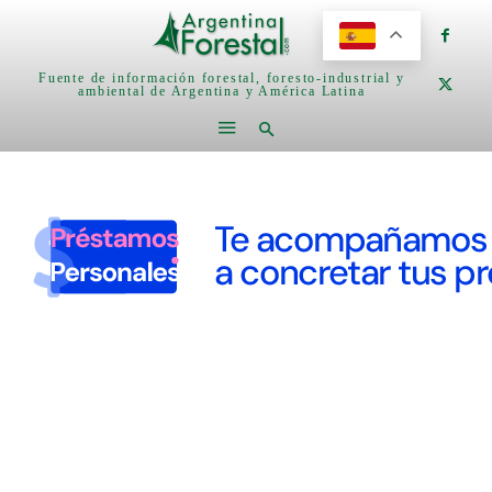
Fuente de información forestal, foresto-industrial y
ambiental de Argentina y América Latina