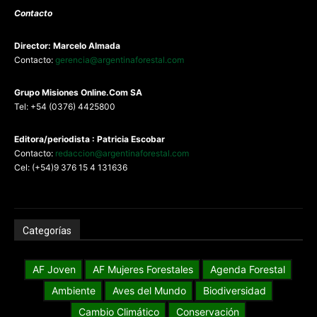
Contacto
Director: Marcelo Almada
Contacto:
gerencia@argentinaforestal.com
G
rupo Misiones
Online.Com
SA
Tel: +54 (0376) 4425800
Editora/periodista : Patricia Escobar
Contacto:
redaccion@argentinaforestal.com
Cel: (+54)9 376 15 4 131636
Categorías
AF Joven
AF Mujeres Forestales
Agenda Forestal
Ambiente
Aves del Mundo
Biodiversidad
Cambio Climático
Conservación