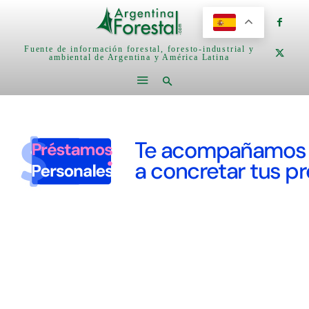
Fuente de información forestal, foresto-industrial y
ambiental de Argentina y América Latina