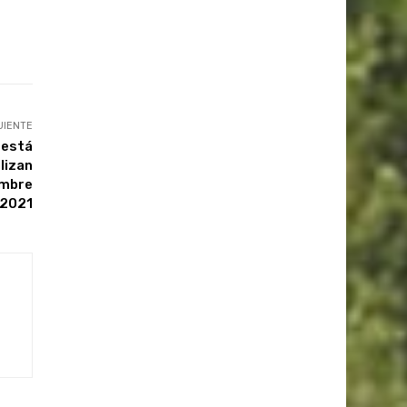
UIENTE
a está
lizan
embre
2021