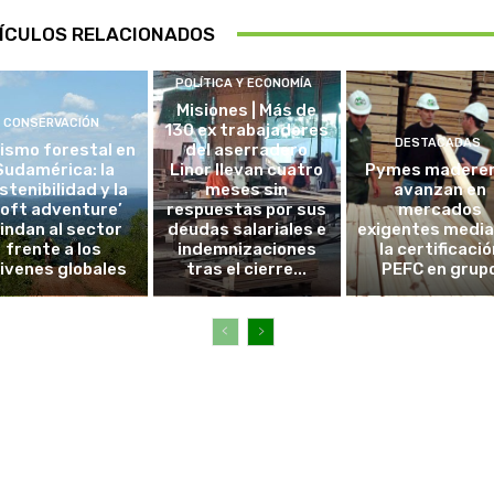
ÍCULOS RELACIONADOS
POLÍTICA Y ECONOMÍA
Misiones | Más de
CONSERVACIÓN
130 ex trabajadores
DESTACADAS
ismo forestal en
del aserradero
Sudamérica: la
Linor llevan cuatro
Pymes madere
stenibilidad y la
meses sin
avanzan en
soft adventure’
respuestas por sus
mercados
lindan al sector
deudas salariales e
exigentes medi
frente a los
indemnizaciones
la certificació
ivenes globales
tras el cierre...
PEFC en grup