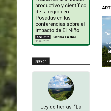
productivo y científico
ART
de la región en
Posadas en las
conferencias sobre el
impacto de El Niño
Tur
Patricia Escobar
-
Ambiente
31/07/2026
so
‘
b
va
Opinión
Ley de tierras: “La