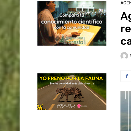
AGE
A
re
c