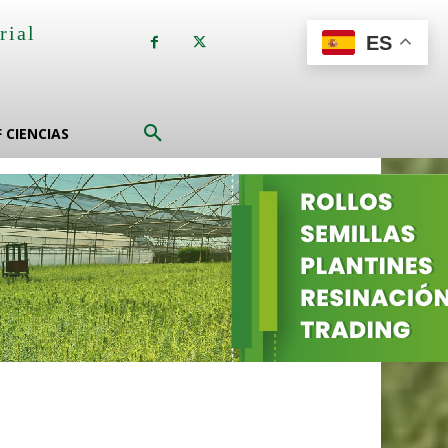
rial
ES
a
F CIENCIAS