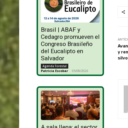
Brasil | ABAF y
Cedagro promueven el
ARTÍC
Congreso Brasileño
Avan
del Eucalipto en
y re
Salvador
silv
Agenda Forestal
Patricia Escobar
-
05/08/2026
A sala llena: el sector