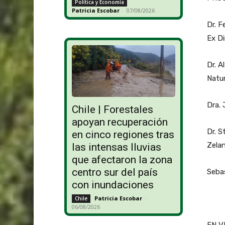
Política y Economía
Patricia Escobar
-
07/08/2026
Dr. F
Ex Di
Dr. A
Natur
Dra. 
Chile | Forestales
apoyan recuperación
Dr. S
en cinco regiones tras
Zela
las intensas lluvias
que afectaron la zona
centro sur del país
Sebas
con inundaciones
Patricia Escobar
-
Chile
06/08/2026
EN V