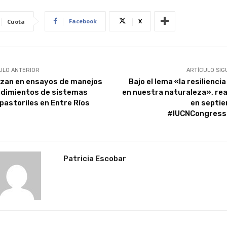
Facebook
X
Cuota
ULO ANTERIOR
ARTÍCULO SIG
zan en ensayos de manejos
Bajo el lema «la resilienci
ndimientos de sistemas
en nuestra naturaleza», rea
opastoriles en Entre Ríos
en septi
#IUCNCongress
Patricia Escobar