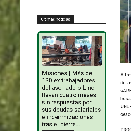
Últimas noticias
Misiones | Más de
A tra
130 ex trabajadores
de la
del aserradero Linor
«ARBO
llevan cuatro meses
horas
sin respuestas por
UNLP
sus deudas salariales
desd
e indemnizaciones
tras el cierre...
PRO