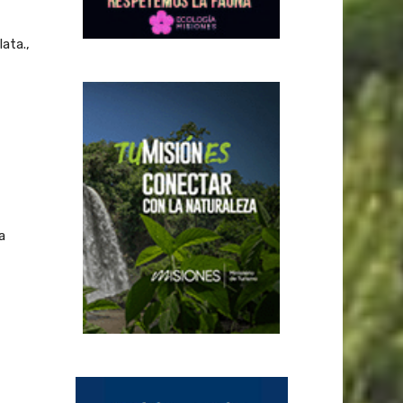
ata.,
a