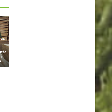
ras
ante
n
o