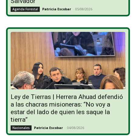
Salvador
Patricia Escobar
-
05/08/2026
Agenda Forestal
Ley de Tierras | Herrera Ahuad defendió
a las chacras misioneras: “No voy a
estar del lado de quien les saque la
tierra”
Patricia Escobar
-
04/08/2026
Nacionales