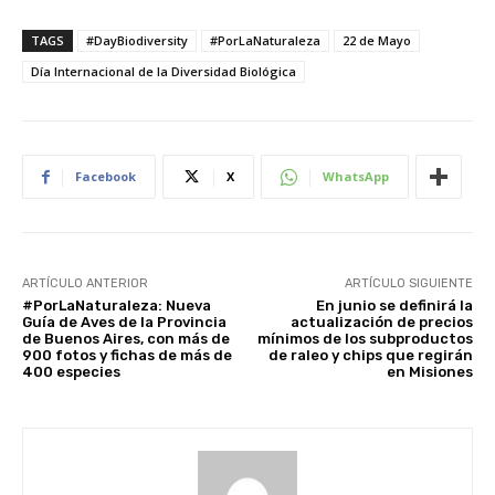
TAGS
#DayBiodiversity
#PorLaNaturaleza
22 de Mayo
Día Internacional de la Diversidad Biológica
Facebook
X
WhatsApp
ARTÍCULO ANTERIOR
ARTÍCULO SIGUIENTE
#PorLaNaturaleza: Nueva
En junio se definirá la
Guía de Aves de la Provincia
actualización de precios
de Buenos Aires, con más de
mínimos de los subproductos
900 fotos y fichas de más de
de raleo y chips que regirán
400 especies
en Misiones