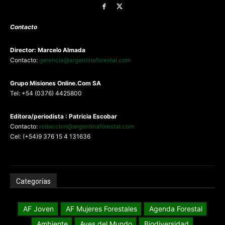
Contacto
Director: Marcelo Almada
Contacto:
gerencia@argentinaforestal.com
G
rupo Misiones
Online.Com
SA
Tel: +54 (0376) 4425800
Editora/periodista : Patricia Escobar
Contacto:
redaccion@argentinaforestal.com
Cel: (+54)9 376 15 4 131636
Categorías
AF Joven
AF Mujeres Forestales
Agenda Forestal
Ambiente
Aves del Mundo
Biodiversidad