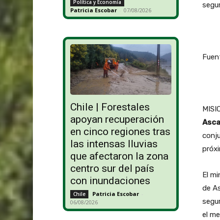
Política y Economía
segur
Patricia Escobar
-
07/08/2026
Fuent
Chile | Forestales
MISIO
apoyan recuperación
Asca
en cinco regiones tras
conju
las intensas lluvias
próxi
que afectaron la zona
centro sur del país
El mi
con inundaciones
de A
Patricia Escobar
-
Chile
segu
06/08/2026
el me