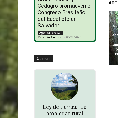
ART
Cedagro promueven el
Congreso Brasileño
del Eucalipto en
Salvador
co
Agenda Forestal
ac
Patricia Escobar
-
05/08/2026
co
b
r
Opinión
Ley de tierras: “La
propiedad rural