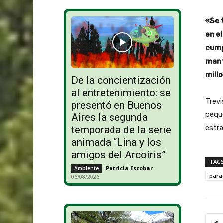
«Se 
en e
cump
mant
mill
De la concientización
al entretenimiento: se
Trevi
presentó en Buenos
peque
Aires la segunda
estra
temporada de la serie
animada “Lina y los
amigos del Arcoíris”
TAG
Patricia Escobar
-
Ambiente
para
06/08/2026