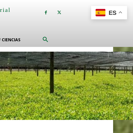
rial
ES
a
F CIENCIAS