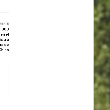
UIENTE
0.000
en el
istra
a» de
China