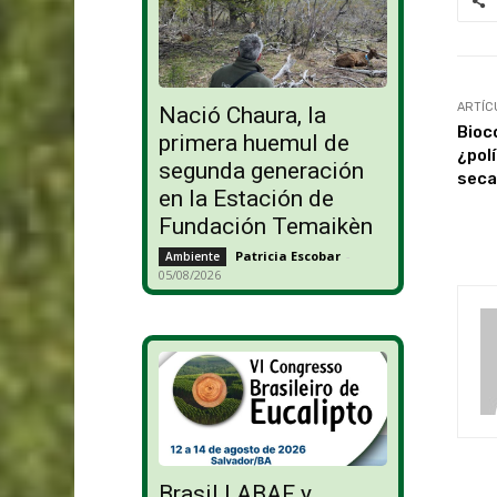
ARTÍC
Nació Chaura, la
Bioc
primera huemul de
¿polí
segunda generación
seca
en la Estación de
Fundación Temaikèn
Patricia Escobar
-
Ambiente
05/08/2026
Brasil | ABAF y