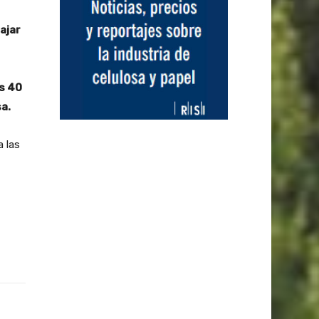
ajar
$s 40
a.
a las