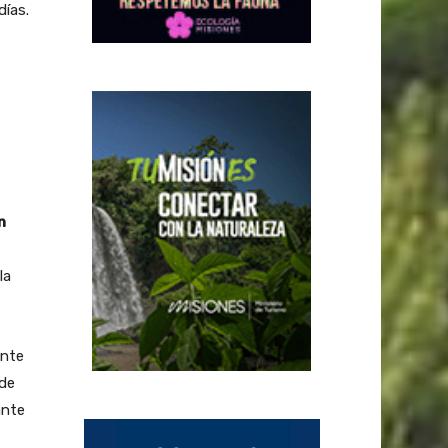
días.
n
la
ente
 de
ante