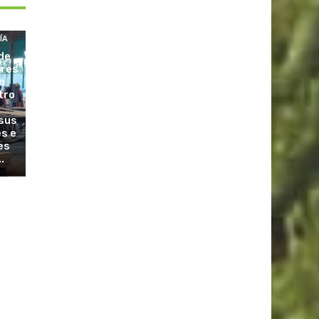
ÍA
de
ores
o
tro
sus
es e
es
.