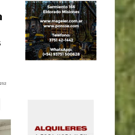
a
s
252