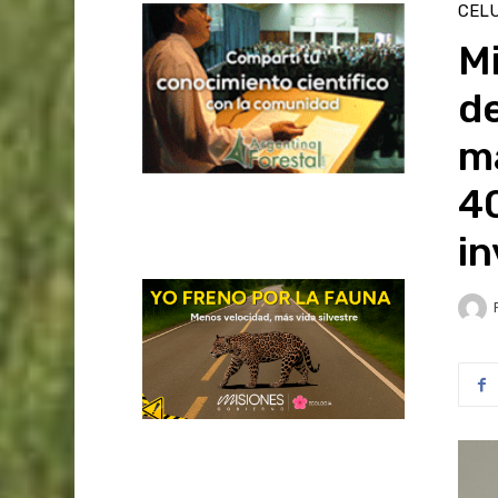
CELU
Mi
de
ma
40
in