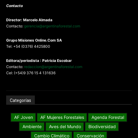
Contacto
Director: Marcelo Almada
Contacto:
gerencia@argentinaforestal.com
G
rupo Misiones
Online.Com
SA
Tel: +54 (0376) 4425800
Editora/periodista : Patricia Escobar
Contacto:
redaccion@argentinaforestal.com
Cel: (+54)9 376 15 4 131636
Categorías
AF Joven
AF Mujeres Forestales
Agenda Forestal
Ambiente
Aves del Mundo
Biodiversidad
Cambio Climático
Conservación