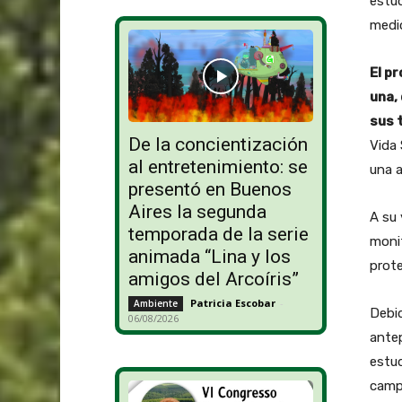
estud
medio
El p
una,
sus 
De la concientización
Vida 
al entretenimiento: se
una a
presentó en Buenos
Aires la segunda
A su 
temporada de la serie
monit
animada “Lina y los
prote
amigos del Arcoíris”
Patricia Escobar
-
Ambiente
Debid
06/08/2026
antep
estud
campo