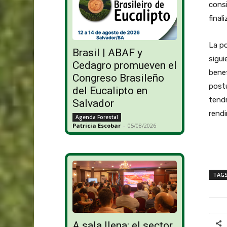
cons
final
La po
Brasil | ABAF y
sigui
Cedagro promueven el
benef
Congreso Brasileño
postu
del Eucalipto en
tend
Salvador
rendi
Agenda Forestal
Patricia Escobar
-
05/08/2026
TAG
A sala llena: el sector