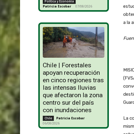
Política y Economía
estud
Patricia Escobar
-
07/08/2026
obten
a la a
Fuen
Chile | Forestales
MISIO
apoyan recuperación
(FVSA
en cinco regiones tras
convo
las intensas lluvias
que afectaron la zona
desti
centro sur del país
Guar
con inundaciones
La co
Patricia Escobar
-
Chile
06/08/2026
mismo