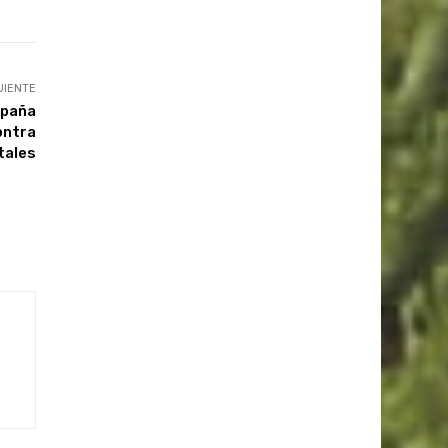
UIENTE
mpaña
ontra
tales