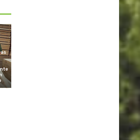
ras
ante
n
o