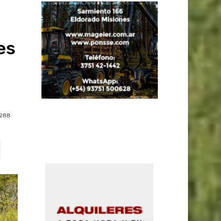
es
288