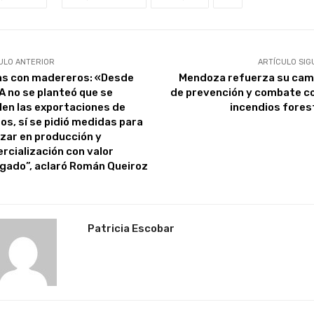
ULO ANTERIOR
ARTÍCULO SIG
as con madereros: «Desde
Mendoza refuerza su ca
A no se planteó que se
de prevención y combate c
len las exportaciones de
incendios fores
zos, sí se pidió medidas para
zar en producción y
rcialización con valor
gado”, aclaró Román Queiroz
Patricia Escobar