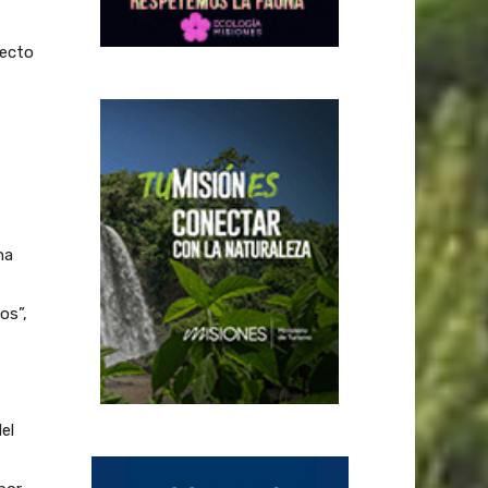
pecto
na
os”,
el