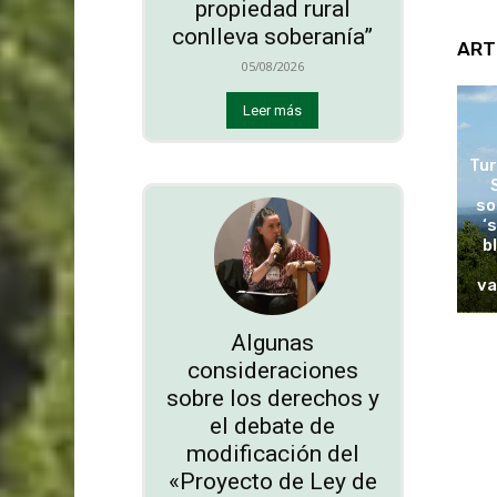
propiedad rural
conlleva soberanía”
ART
05/08/2026
Leer más
Tur
so
‘
b
va
Algunas
consideraciones
sobre los derechos y
el debate de
modificación del
«Proyecto de Ley de