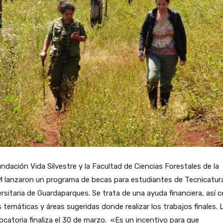
ndación Vida Silvestre y la Facultad de Ciencias Forestales de la
 lanzaron un programa de becas para estudiantes de Tecnicatur
rsitaria de Guardaparques. Se trata de una ayuda financiera, así
s temáticas y áreas sugeridas donde realizar los trabajos finales. 
catoria finaliza el 30 de marzo. «Es un incentivo para que