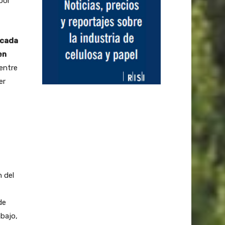
 por
 cada
en
 entre
er
 del
de
bajo,