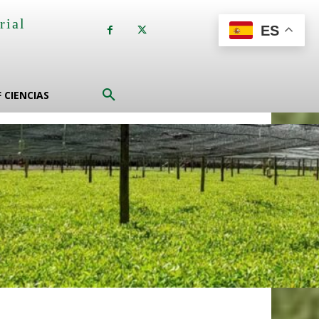
rial
ES
a
F CIENCIAS