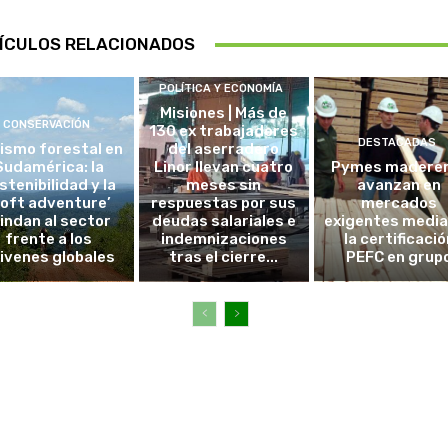
ÍCULOS RELACIONADOS
POLÍTICA Y ECONOMÍA
Misiones | Más de
CONSERVACIÓN
130 ex trabajadores
DESTACADAS
ismo forestal en
del aserradero
Sudamérica: la
Linor llevan cuatro
Pymes madere
stenibilidad y la
meses sin
avanzan en
soft adventure’
respuestas por sus
mercados
lindan al sector
deudas salariales e
exigentes medi
frente a los
indemnizaciones
la certificació
ivenes globales
tras el cierre...
PEFC en grup