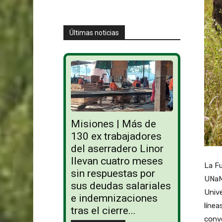
Últimas noticias
Misiones | Más de
130 ex trabajadores
del aserradero Linor
llevan cuatro meses
La Fu
sin respuestas por
UNaM
sus deudas salariales
Unive
e indemnizaciones
línea
tras el cierre...
convo