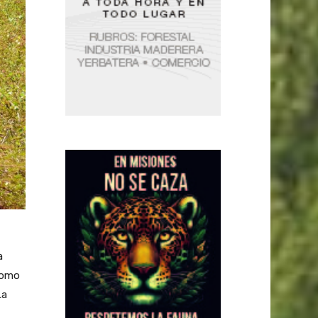
a
 como
La