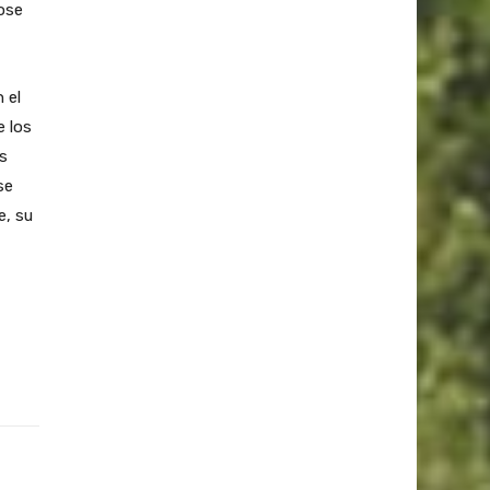
ose
 el
e los
as
se
e, su