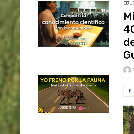
EDU
Mi
40
de
G