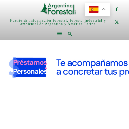
Fuente de información forestal, foresto-industrial y
ambiental de Argentina y América Latina