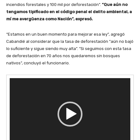
incendios forestales y 100 mil por deforestación”.
“Que aún no
tengamos tipificado en el código penal el delito ambiental, a
mí me avergüenza como Nación”, expresó.
“Estamos en un buen momento para mejorar esa ley”, agregó
Cabandié al considerar que la tasa de deforestación “aún no bajó
lo suficiente y sigue siendo muy alta”. “Si seguimos con esta tasa
de deforestación en 70 años nos quedaremos sin bosques
nativos”, concluyó el funcionario.
R
e
p
r
o
d
u
c
t