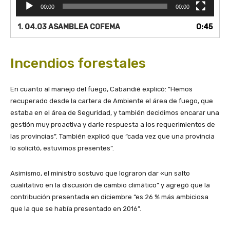
o
00:00
00:00
r
d
1.
04.03 ASAMBLEA COFEMA
0:45
e
v
í
Incendios forestales
d
e
o
En cuanto al manejo del fuego, Cabandié explicó: “Hemos
recuperado desde la cartera de Ambiente el área de fuego, que
estaba en el área de Seguridad, y también decidimos encarar una
gestión muy proactiva y darle respuesta a los requerimientos de
las provincias”. También explicó que “cada vez que una provincia
lo solicitó, estuvimos presentes”.
Asimismo, el ministro sostuvo que lograron dar «un salto
cualitativo en la discusión de cambio climático” y agregó que la
contribución presentada en diciembre “es 26 % más ambiciosa
que la que se había presentado en 2016”.