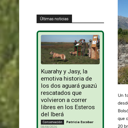
Últimas noticias
Kuarahy y Jasy, la
emotiva historia de
los dos aguará guazú
rescatados que
Un to
volvieron a correr
desde
libres en los Esteros
Bolsó
del Iberá
que 
Patricia Escobar
-
Conservación
20 b
08/08/2026