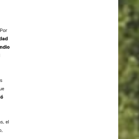
 Por
idad
endio
l
es
que
ió
s, el
o,