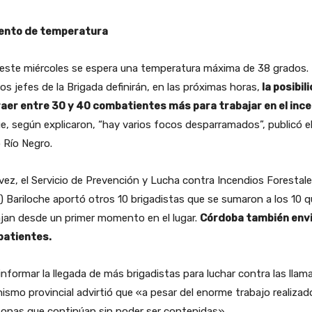
nto de temperatura
 este miércoles se espera una temperatura máxima de 38 grados.
los jefes de la Brigada definirán, en las próximas horas,
la posibil
raer entre 30 y 40 combatientes más para trabajar en el inc
e, según explicaron, “hay varios focos desparramados”, publicó e
o Río Negro.
vez, el Servicio de Prevención y Lucha contra Incendios Forestal
f) Bariloche aportó otros 10 brigadistas que se sumaron a los 10 
jan desde un primer momento en el lugar.
Córdoba también env
atientes.
informar la llegada de más brigadistas para luchar contra las llama
ismo provincial advirtió que «a pesar del enorme trabajo realizad
onas que continúan sin poder ser contenidas».