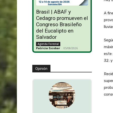
Brasil | ABAF y
A fin
Cedagro promueven el
provo
Congreso Brasileño
lluvi
del Eucalipto en
Salvador
Según
Agenda Forestal
máxim
Patricia Escobar
-
05/08/2026
este 
32; y
Opinión
Recié
super
proba
cons