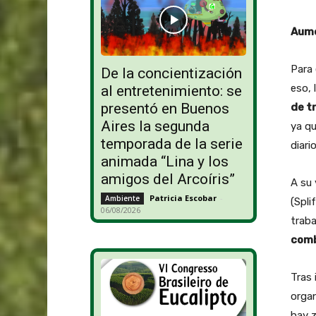
Aume
Para
De la concientización
eso, 
al entretenimiento: se
presentó en Buenos
de t
Aires la segunda
ya qu
temporada de la serie
diari
animada “Lina y los
amigos del Arcoíris”
A su 
Patricia Escobar
-
Ambiente
(Spli
06/08/2026
traba
comb
Tras 
organ
hay z