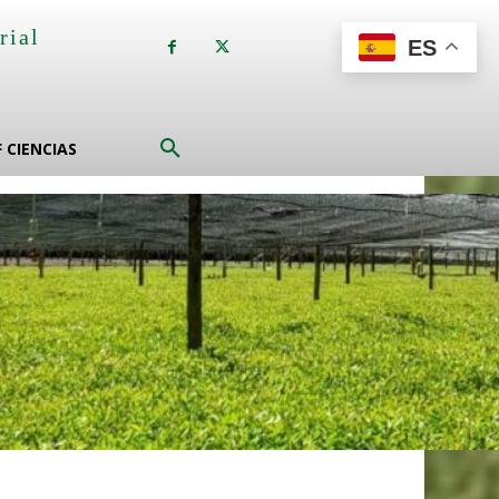
rial
ES
a
F CIENCIAS