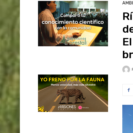
AMB
Rí
de
El
b