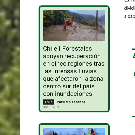
Es im
divid
a cab
Chile | Forestales
apoyan recuperación
en cinco regiones tras
las intensas lluvias
que afectaron la zona
centro sur del país
con inundaciones
Patricia Escobar
-
Chile
06/08/2026