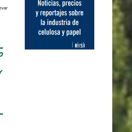
evar
O
Y