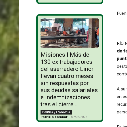
Fuen
RÍO 
de t
Misiones | Más de
punt
130 ex trabajadores
desta
del aserradero Linor
conte
llevan cuatro meses
sin respuestas por
A su 
sus deudas salariales
e indemnizaciones
en e
tras el cierre...
recur
perso
Política y Economía
Patricia Escobar
-
07/08/2026