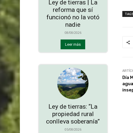
Ley de tierras | La
reforma que sí
TAG
funcionó no la votó
nadie
08/08/2026
Leer más
ARTÍC
Día 
agua
inse
Ley de tierras: “La
propiedad rural
conlleva soberanía”
05/08/2026