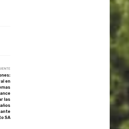
UIENTE
ones:
al en
uemas
avance
r las
daños
tante
to SA