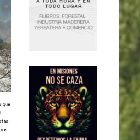
o que
l
stas
enos