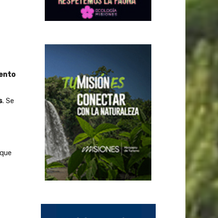
ento
s
. Se
 que