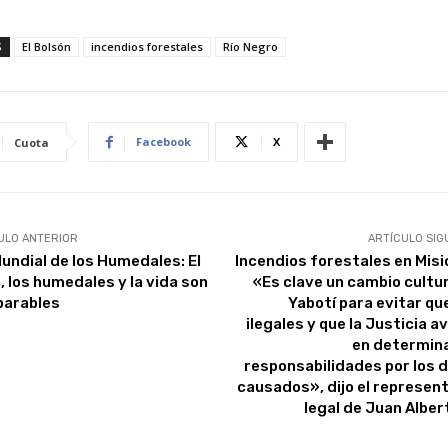
S
El Bolsón
incendios forestales
Río Negro
Facebook
X
Cuota
ULO ANTERIOR
ARTÍCULO SIG
Mundial de los Humedales: El
Incendios forestales en Misi
, los humedales y la vida son
«Es clave un cambio cultur
parables
Yabotí para evitar q
ilegales y que la Justicia 
en determina
responsabilidades por los 
causados», dijo el represen
legal de Juan Alber