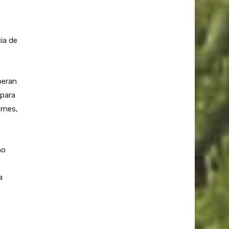
ia de
peran
 para
ernes,
no
a