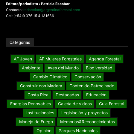
Editora/periodista : Patricia Escobar
Contacto:
redaccion@argentinaforestal.com
Cel: (+54)9 376 15 4 131636
Categorías
AF Joven
AF Mujeres Forestales
Agenda Forestal
Ambiente
Aves del Mundo
Biodiversidad
Cambio Climático
Conservación
Construir con Madera
Contenido Patrocinado
Costa Rica
Destacadas
Educación
Energías Renovables
Galería de videos
Guia Forestal
Institucionales
Legislación y proyectos
Manejo de Fuego
Memorias&Reconocimientos
Opinión
Parques Nacionales