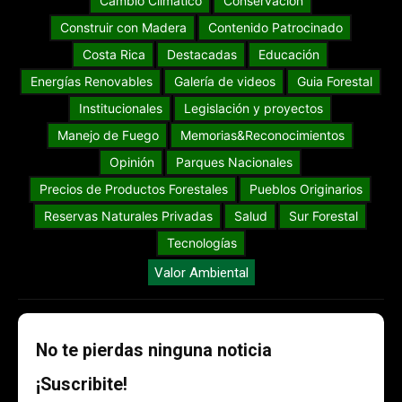
Cambio Climático
Conservación
Construir con Madera
Contenido Patrocinado
Costa Rica
Destacadas
Educación
Energías Renovables
Galería de videos
Guia Forestal
Institucionales
Legislación y proyectos
Manejo de Fuego
Memorias&Reconocimientos
Opinión
Parques Nacionales
Precios de Productos Forestales
Pueblos Originarios
Reservas Naturales Privadas
Salud
Sur Forestal
Tecnologías
Valor Ambiental
No te pierdas ninguna noticia
¡Suscribite!