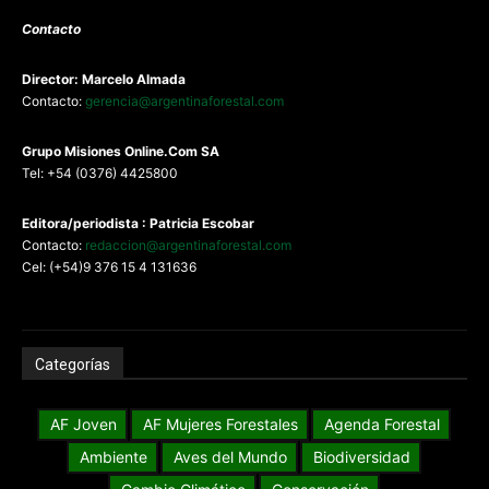
Contacto
Director: Marcelo Almada
Contacto:
gerencia@argentinaforestal.com
G
rupo Misiones
Online.Com
SA
Tel: +54 (0376) 4425800
Editora/periodista : Patricia Escobar
Contacto:
redaccion@argentinaforestal.com
Cel: (+54)9 376 15 4 131636
Categorías
AF Joven
AF Mujeres Forestales
Agenda Forestal
Ambiente
Aves del Mundo
Biodiversidad