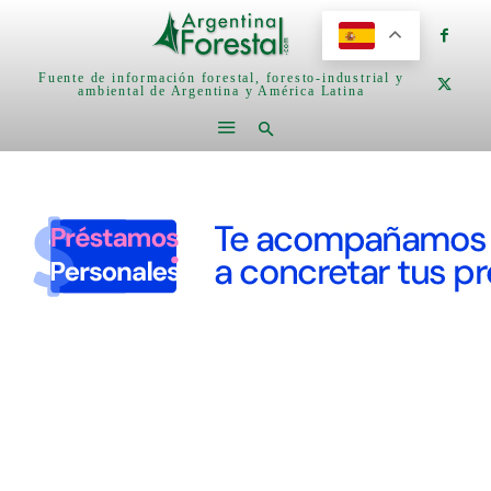
Fuente de información forestal, foresto-industrial y
ambiental de Argentina y América Latina