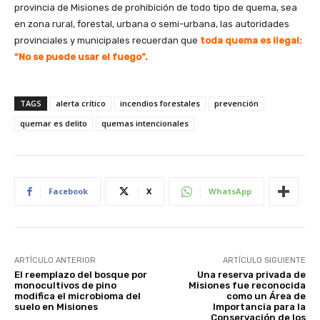
provincia de Misiones de prohibición de todo tipo de quema, sea
en zona rural, forestal, urbana o semi-urbana, las autoridades
provinciales y municipales recuerdan que
toda quema es ilegal:
“No se puede usar el fuego”.
TAGS
alerta crítico
incendios forestales
prevención
quemar es delito
quemas intencionales
Facebook
X
WhatsApp
ARTÍCULO ANTERIOR
ARTÍCULO SIGUIENTE
El reemplazo del bosque por
Una reserva privada de
monocultivos de pino
Misiones fue reconocida
modifica el microbioma del
como un Área de
suelo en Misiones
Importancia para la
Conservación de los