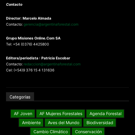
Contacto
Director: Marcelo Almada
Contacto:
gerencia@argentinaforestal.com
G
rupo Misiones
Online.Com
SA
Tel: +54 (0376) 4425800
Editora/periodista : Patricia Escobar
Contacto:
redaccion@argentinaforestal.com
Cel: (+54)9 376 15 4 131636
Categorías
AF Joven
AF Mujeres Forestales
Agenda Forestal
Ambiente
Aves del Mundo
Biodiversidad
Cambio Climático
Conservación