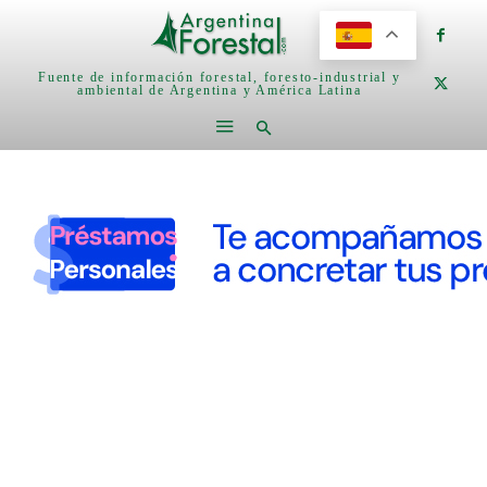
Fuente de información forestal, foresto-industrial y
ambiental de Argentina y América Latina