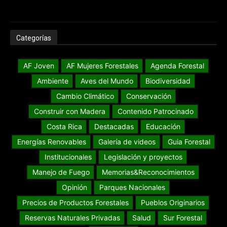
Categorías
AF Joven
AF Mujeres Forestales
Agenda Forestal
Ambiente
Aves del Mundo
Biodiversidad
Cambio Climático
Conservación
Construir con Madera
Contenido Patrocinado
Costa Rica
Destacadas
Educación
Energías Renovables
Galería de videos
Guia Forestal
Institucionales
Legislación y proyectos
Manejo de Fuego
Memorias&Reconocimientos
Opinión
Parques Nacionales
Precios de Productos Forestales
Pueblos Originarios
Reservas Naturales Privadas
Salud
Sur Forestal