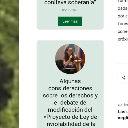
forma
conlleva soberanía”
dada 
05/08/2026
por e
Leer más
fores
conec
próx
Algunas
consideraciones
sobre los derechos y
el debate de
ARTÍC
modificación del
Las 
«Proyecto de Ley de
negl
Inviolabilidad de la