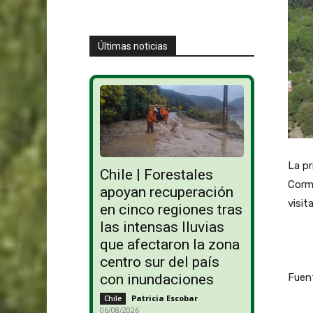
Últimas noticias
La pr
Chile | Forestales
Corma
apoyan recuperación
visit
en cinco regiones tras
las intensas lluvias
que afectaron la zona
centro sur del país
Fuen
con inundaciones
Patricia Escobar
-
Chile
06/08/2026