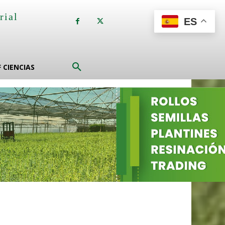
rial
ES
a
F CIENCIAS