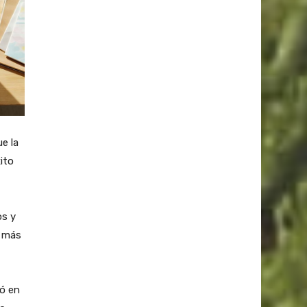
e la
ito
os y
o más
zó en