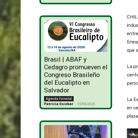
CHILE
indus
entre
Enexp
que s
Brasil | ABAF y
Cedagro promueven el
La pr
Congreso Brasileño
cente
del Eucalipto en
perso
Salvador
Agenda Forestal
La Ex
Patricia Escobar
-
05/08/2026
en ce
plaza