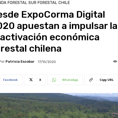
NDA FORESTAL
SUR FORESTAL
CHILE
esde ExpoCorma Digital
20 apuestan a impulsar la
eactivación económica
restal chilena
Por
Patricia Escobar
17/10/2020
Facebook
X
WhatsApp
Copy URL