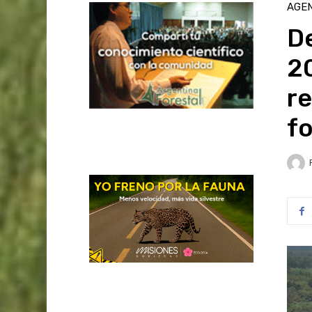
AGE
D
20
r
fo