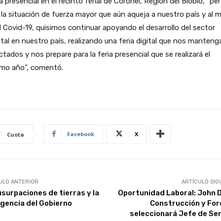
 presencial en el recinto ferial de Coronel, Región del Biobío, “pe
la situación de fuerza mayor que aún aqueja a nuestro país y al
l Covid-19, quisimos continuar apoyando el desarrollo del sector
tal en nuestro país, realizando una feria digital que nos manteng
tados y nos prepare para la feria presencial que se realizará el
imo año”, comentó.
Facebook
X
Cuota
ULO ANTERIOR
ARTÍCULO SIG
usurpaciones de tierras y la
Oportunidad Laboral: John 
igencia del Gobierno
Construcción y For
seleccionará Jefe de Ser