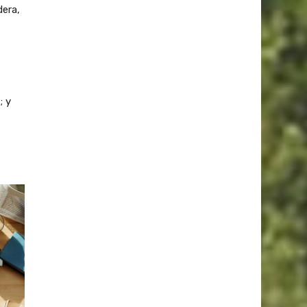
dera,
; y