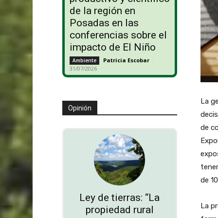
de la región en
Posadas en las
conferencias sobre el
impacto de El Niño
Patricia Escobar
-
Ambiente
31/07/2026
La ge
Opinión
decis
de co
ExpoC
expos
tener
de 10
Ley de tierras: “La
La pr
propiedad rural