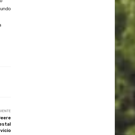
ro
 mundo
a
UIENTE
Deere
estal
vicio