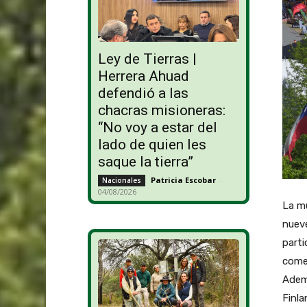
Ley de Tierras |
Herrera Ahuad
defendió a las
chacras misioneras:
“No voy a estar del
lado de quien les
saque la tierra”
Patricia Escobar
-
Nacionales
04/08/2026
La mu
nueve
parti
comer
Adem
Finla