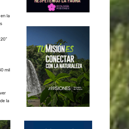
en la
os
020”
0 mil
ver
de la