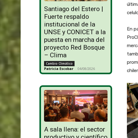
últim
Santiago del Estero |
celul
Fuerte respaldo
institucional de la
En pa
UNSE y CONICET a la
ProC
puesta en marcha del
merca
proyecto Red Bosque
tamb
– Clima
prom
Cambio Climático
Patricia Escobar
-
04/08/2026
chile
A sala llena: el sector
productivo y científico