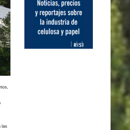
rios,
s
 las