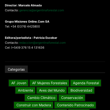
Director: Marcelo Almada
Contacto:
gerencia@argentinaforestal.com
G
rupo Misiones
Online.Com
SA
Tel: +54 (0376) 4425800
Editora/periodista : Patricia Escobar
Contacto:
redaccion@argentinaforestal.com
Cel: (+54)9 376 15 4 131636
Categorías
AF Joven
AF Mujeres Forestales
Agenda Forestal
Ambiente
Aves del Mundo
Biodiversidad
Cambio Climático
Conservación
Construir con Madera
Contenido Patrocinado