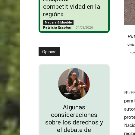
competitividad en la
región»
Madera & Mueble
Patricia Escobar
-
01/08/2026
Rut
vel
Opinión
se
BUEN
para 
Algunas
autor
consideraciones
prote
sobre los derechos y
Nacio
el debate de
recib