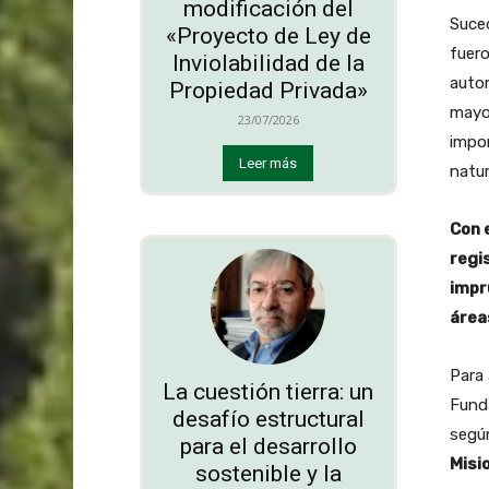
modificación del
Suced
«Proyecto de Ley de
fuero
Inviolabilidad de la
autom
Propiedad Privada»
mayor
23/07/2026
impor
Leer más
natur
Con 
regi
impr
área
Para 
La cuestión tierra: un
Funda
desafío estructural
según
para el desarrollo
Misi
sostenible y la