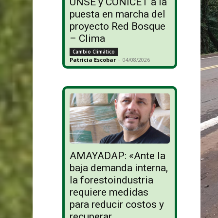
UNSE y CONICET a la
puesta en marcha del
proyecto Red Bosque
– Clima
Cambio Climático
Patricia Escobar
-
04/08/2026
AMAYADAP: «Ante la
baja demanda interna,
la forestoindustria
requiere medidas
para reducir costos y
recuperar