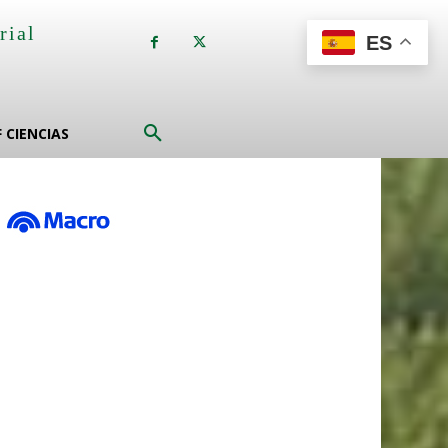
rial
ES
a
F CIENCIAS