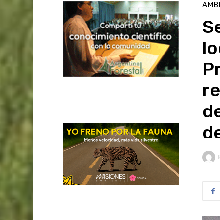
AMB
Se
lo
Pr
re
de
d