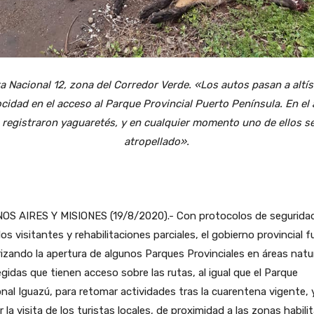
a Nacional 12, zona del Corredor Verde. «Los autos pasan a altí
ocidad en el acceso al Parque Provincial Puerto Península. En el 
 registraron yaguaretés, y en cualquier momento uno de ellos s
atropellado».
OS AIRES Y MISIONES (19/8/2020).- Con protocolos de segurida
los visitantes y rehabilitaciones parciales, el gobierno provincial f
izando la apertura de algunos Parques Provinciales en áreas natu
gidas que tienen acceso sobre las rutas, al igual que el Parque
nal Iguazú, para retomar actividades tras la cuarentena vigente, 
ir la visita de los turistas locales, de proximidad a las zonas habili