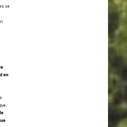
les se
ún
la
d en
a
que,
de
que