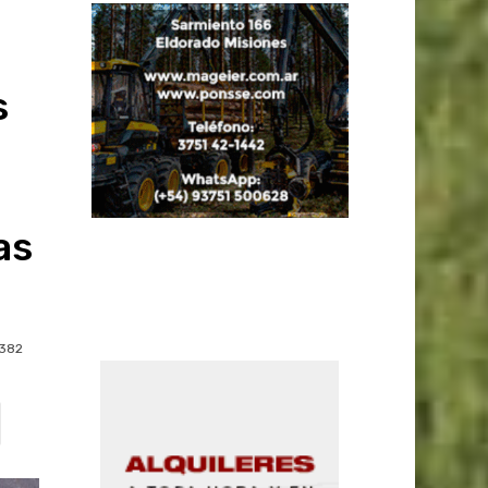
s
as
382