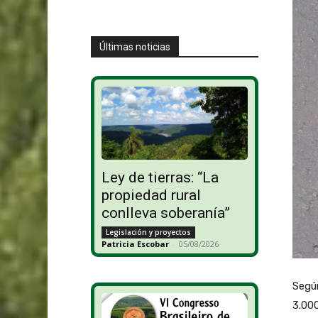
Últimas noticias
Ley de tierras: “La
propiedad rural
conlleva soberanía”
Legislación y proyectos
Patricia Escobar
-
05/08/2026
Según
3.000