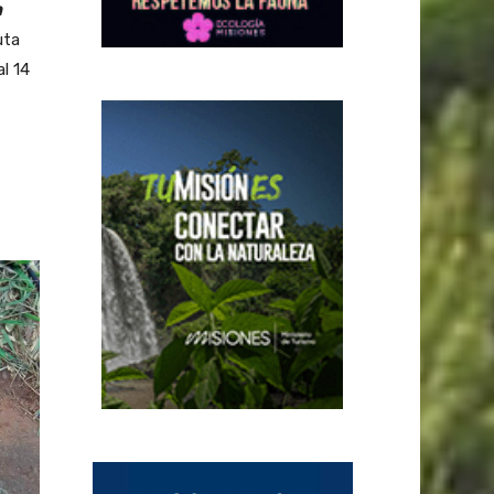
m
uta
l 14