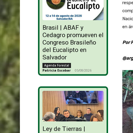
respe
compa
Nacio
Brasil | ABAF y
en ár
Cedagro promueven el
Congreso Brasileño
Por 
del Eucalipto en
Salvador
@arg
Agenda Forestal
Patricia Escobar
-
05/08/2026
Ley de Tierras |