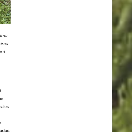
sima
área
erá
d
ue
rales
y
tadas.