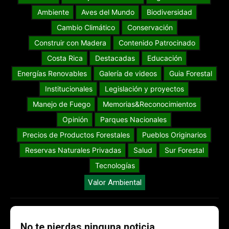
Ambiente
Aves del Mundo
Biodiversidad
Cambio Climático
Conservación
Construir con Madera
Contenido Patrocinado
Costa Rica
Destacadas
Educación
Energías Renovables
Galería de videos
Guia Forestal
Institucionales
Legislación y proyectos
Manejo de Fuego
Memorias&Reconocimientos
Opinión
Parques Nacionales
Precios de Productos Forestales
Pueblos Originarios
Reservas Naturales Privadas
Salud
Sur Forestal
Tecnologías
Valor Ambiental
No te pierdas ninguna noticia