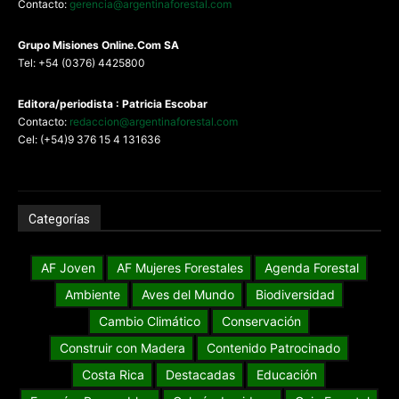
Contacto:
gerencia@argentinaforestal.com
G
rupo Misiones
Online.Com
SA
Tel: +54 (0376) 4425800
Editora/periodista : Patricia Escobar
Contacto:
redaccion@argentinaforestal.com
Cel: (+54)9 376 15 4 131636
Categorías
AF Joven
AF Mujeres Forestales
Agenda Forestal
Ambiente
Aves del Mundo
Biodiversidad
Cambio Climático
Conservación
Construir con Madera
Contenido Patrocinado
Costa Rica
Destacadas
Educación