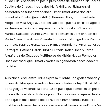
30 de julio, encabezado por la presidente del Superior Tribunal de
Justicia de Chaco, , Iride Isabel María Grillo, participaron, el
secretario de Superintendencia, Omar Amad, Alicia Noniella,
secretaria técnica (jueza Grillo) Florencio Ruiz, representante
Moqoit en Villa Ángela, Gabriela Lalecori -quien a partir de agosto
se desempeñará como representante Moquoit en Charata-;
Mariela Carrasco, y Sirio Yayis, representantes Qom en Castelli;
María Acevedo y Miriam Yolanda González del juzgado de Pampa
del Indio, Yolando González de Pampa del Infierno, Viyen Leiva de
Bermejito; Patricia García, Cintia Putzolo, Nalda Alejo y Jorge
Argañaraz del Juzgado Multifueros de Misión Nueva Pompeya.
Cabe destacar que, Amad y Norniella agendaron necesidades y
pedidos.
Al iniciar el encuentro, Grillo expresó: “Siento una gran emoción y
quiero decirles que cuando estoy con ustedes estoy feliz. Valió la
pena y sigue valiendo la pena. Cada paso que damos es un paso
que me llena el alma. Todo es poco. Nunca vamos a reparar tanto
daño que hemos hecho desde nuestra humanidad a nuestros
pueblos indígenas. No nos va a alcanzar el tiempo cronológico. Va